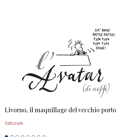
EDITORIALI
Livorno, il maquillage del vecchio porto
L
s
Editoriale
Ed