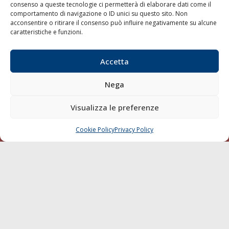
consenso a queste tecnologie ci permetterà di elaborare dati come il
LA GAZZETTA MARITTIMA
comportamento di navigazione o ID unici su questo sito. Non
acconsentire o ritirare il consenso può influire negativamente su alcune
Indirizzo:
Scali D'Azeglio, 20, 57123 Livorno
caratteristiche e funzioni.
Telefono:
0586 893358
Fax:
0586 892324
Accetta
Email:
redazione@gazzettamarittima.it
P.IVA:
00118570498
Nega
Società Editoriale Marittima a r.l. (Editore) - Autorizzazione
del Tribunale di Livorno n. 217 del 10 giugno 1968 - N°
Visualizza le preferenze
iscrizione al ROC (Registro Operatori delle Comunicazioni)
della Società Editoriale Marittima a r.l.: N° 1301 Iscrizione
della testata elettronica La Gazzetta Marittima al Tribunale
Cookie Policy
Privacy Policy
CHIAMA
SCRIVI
di Livorno del 15/09/2010.
LINK
Shipping
Porti/Interporti
Trasporti