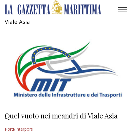
Viale Asia
AMBIENTE
MOBILITÀ
INDUSTRIA
RICERCA
ECONOMIA
TURISMO
CULTURA
Quel vuoto nei meandri di Viale Asia
NAUTICA
Porti/Interporti