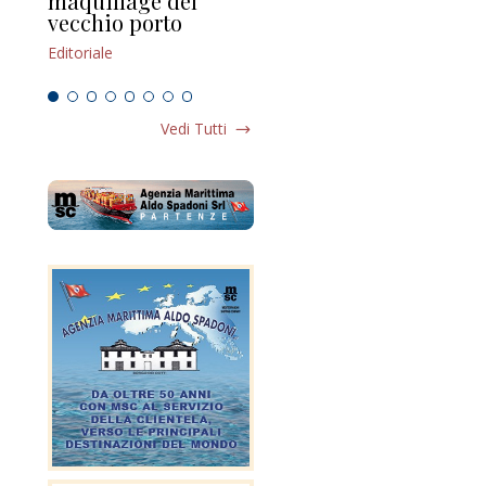
maquillage del
Marilli e il mosaico
gu
vecchio porto
scompaginato
Edi
Editoriale
Editoriale
Vedi Tutti