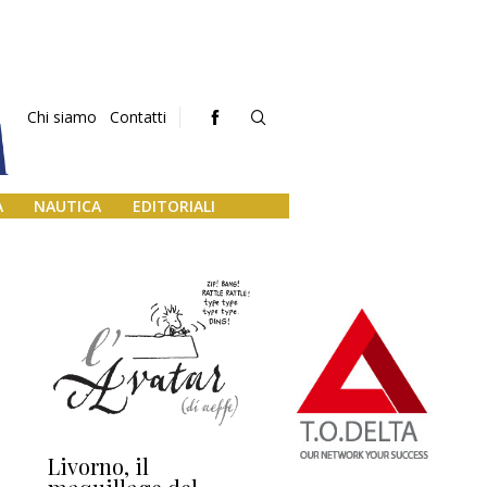
Chi siamo
Contatti
A
NAUTICA
EDITORIALI
Livorno, il
L’uscita di scena di
Da