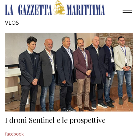
VLOS
AMBIENTE
MOBILITÀ
INDUSTRIA
RICERCA
ECONOMIA
TURISMO
CULTURA
I droni Sentinel e le prospettive
NAUTICA
facebook