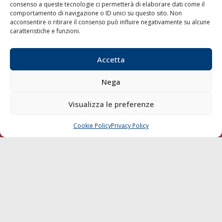
consenso a queste tecnologie ci permetterà di elaborare dati come il
LA GAZZETTA MARITTIMA
comportamento di navigazione o ID unici su questo sito. Non
acconsentire o ritirare il consenso può influire negativamente su alcune
Indirizzo:
Scali D'Azeglio, 20, 57123 Livorno
caratteristiche e funzioni.
Telefono:
0586 893358
Fax:
0586 892324
Accetta
Email:
redazione@gazzettamarittima.it
P.IVA:
00118570498
Nega
Società Editoriale Marittima a r.l. (Editore) - Autorizzazione
del Tribunale di Livorno n. 217 del 10 giugno 1968 - N°
Visualizza le preferenze
iscrizione al ROC (Registro Operatori delle Comunicazioni)
della Società Editoriale Marittima a r.l.: N° 1301 Iscrizione
della testata elettronica La Gazzetta Marittima al Tribunale
Cookie Policy
Privacy Policy
CHIAMA
SCRIVI
di Livorno del 15/09/2010.
LINK
Shipping
Porti/Interporti
Trasporti