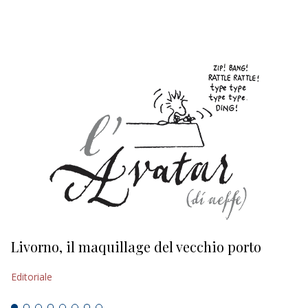
EDITORIALI
Livorno, il maquillage del vecchio porto
L
s
Editoriale
Ed