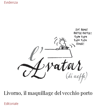
Evidenza
EDITORIALI
Livorno, il maquillage del vecchio porto
L
s
Editoriale
Ed