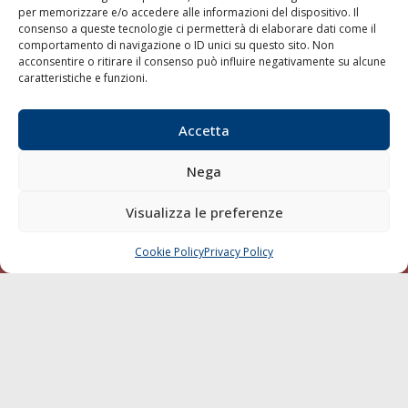
per memorizzare e/o accedere alle informazioni del dispositivo. Il
consenso a queste tecnologie ci permetterà di elaborare dati come il
LA GAZZETTA MARITTIMA
comportamento di navigazione o ID unici su questo sito. Non
acconsentire o ritirare il consenso può influire negativamente su alcune
Indirizzo:
Scali D'Azeglio, 20, 57123 Livorno
caratteristiche e funzioni.
Telefono:
0586 893358
Fax:
0586 892324
Accetta
Email:
redazione@gazzettamarittima.it
P.IVA:
00118570498
Nega
Società Editoriale Marittima a r.l. (Editore) - Autorizzazione
del Tribunale di Livorno n. 217 del 10 giugno 1968 - N°
iscrizione al ROC (Registro Operatori delle Comunicazioni)
Visualizza le preferenze
della Società Editoriale Marittima a r.l.: N° 1301 Iscrizione
della testata elettronica La Gazzetta Marittima al Tribunale
Cookie Policy
Privacy Policy
CHIAMA
SCRIVI
di Livorno del 15/09/2010.
LINK
Shipping
Porti/Interporti
Trasporti