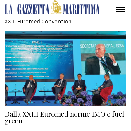
XXIII Euromed Convention
AMBIENTE
MOBILITÀ
INDUSTRIA
RICERCA
ECONOMIA
TURISMO
CULTURA
Dalla XXIII Euromed norme IMO e fuel
green
NAUTICA