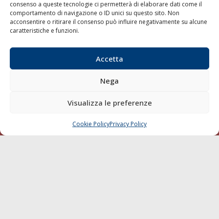
consenso a queste tecnologie ci permetterà di elaborare dati come il
LA GAZZETTA MARITTIMA
comportamento di navigazione o ID unici su questo sito. Non
acconsentire o ritirare il consenso può influire negativamente su alcune
Indirizzo:
Scali D'Azeglio, 20, 57123 Livorno
caratteristiche e funzioni.
Telefono:
0586 893358
Fax:
0586 892324
Accetta
Email:
redazione@gazzettamarittima.it
P.IVA:
00118570498
Nega
Società Editoriale Marittima a r.l. (Editore) - Autorizzazione
del Tribunale di Livorno n. 217 del 10 giugno 1968 - N°
Visualizza le preferenze
iscrizione al ROC (Registro Operatori delle Comunicazioni)
della Società Editoriale Marittima a r.l.: N° 1301 Iscrizione
della testata elettronica La Gazzetta Marittima al Tribunale
Cookie Policy
Privacy Policy
CHIAMA
SCRIVI
di Livorno del 15/09/2010.
LINK
Shipping
Porti/Interporti
Trasporti