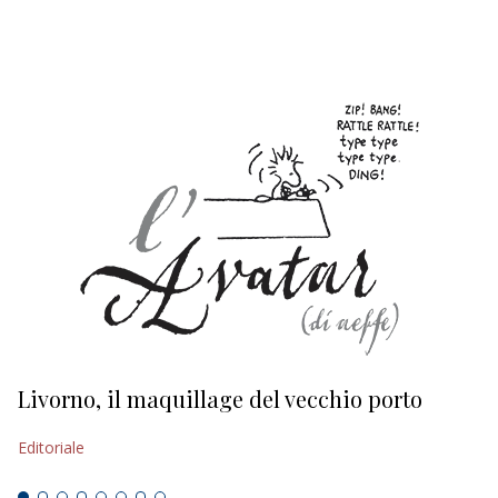
EDITORIALI
Livorno, il maquillage del vecchio porto
L
s
Editoriale
Ed