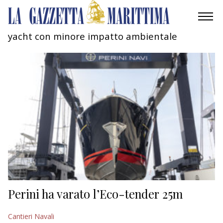
yacht con minore impatto ambientale
AMBIENTE
MOBILITÀ
INDUSTRIA
RICERCA
ECONOMIA
TURISMO
CULTURA
Perini ha varato l’Eco-tender 25m
NAUTICA
Cantieri Navali