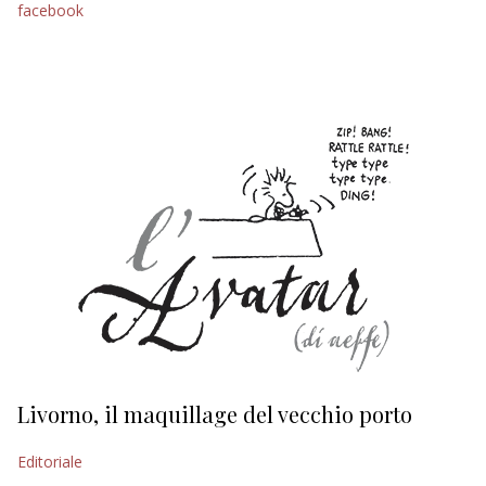
facebook
EDITORIALI
Livorno, il maquillage del vecchio porto
L
s
Editoriale
Ed