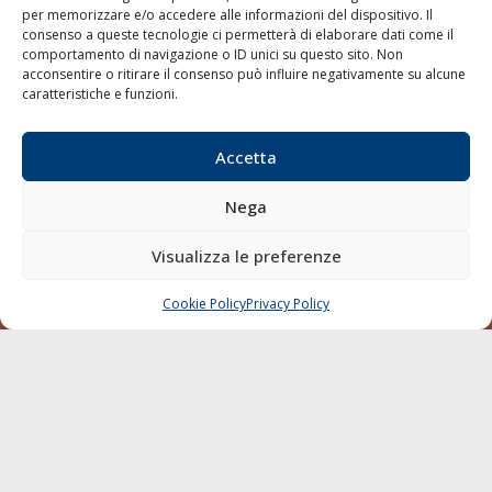
per memorizzare e/o accedere alle informazioni del dispositivo. Il
consenso a queste tecnologie ci permetterà di elaborare dati come il
LA GAZZETTA MARITTIMA
comportamento di navigazione o ID unici su questo sito. Non
acconsentire o ritirare il consenso può influire negativamente su alcune
Indirizzo:
Scali D'Azeglio, 20, 57123 Livorno
caratteristiche e funzioni.
Telefono:
0586 893358
Fax:
0586 892324
Accetta
Email:
redazione@gazzettamarittima.it
P.IVA:
00118570498
Nega
Società Editoriale Marittima a r.l. (Editore) - Autorizzazione
del Tribunale di Livorno n. 217 del 10 giugno 1968 - N°
iscrizione al ROC (Registro Operatori delle Comunicazioni)
Visualizza le preferenze
della Società Editoriale Marittima a r.l.: N° 1301 Iscrizione
della testata elettronica La Gazzetta Marittima al Tribunale
Cookie Policy
Privacy Policy
CHIAMA
SCRIVI
di Livorno del 15/09/2010.
LINK
Shipping
Porti/Interporti
Trasporti