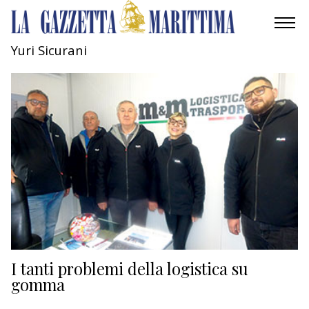
Yuri Sicurani
AMBIENTE
MOBILITÀ
INDUSTRIA
RICERCA
ECONOMIA
TURISMO
CULTURA
I tanti problemi della logistica su
gomma
NAUTICA