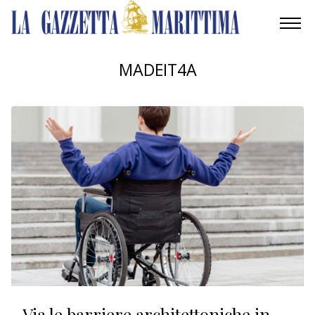
AMBIENTE
MADEIT4A
MOBILITÀ
INDUSTRIA
RICERCA
ECONOMIA
TURISMO
CULTURA
NAUTICA
Via le barriere architettoniche in