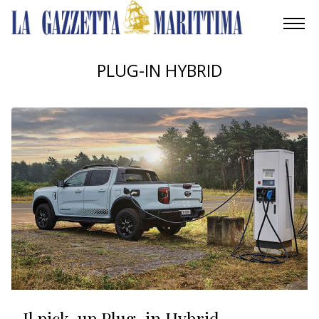
AMBIENTE
PLUG-IN HYBRID
MOBILITÀ
INDUSTRIA
RICERCA
ECONOMIA
TURISMO
CULTURA
NAUTICA
Il pick-up Plug-in Hybrid