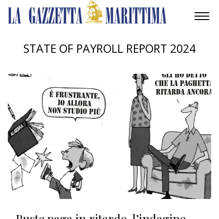
AMBIENTE
STATE OF PAYROLL REPORT 2024
MOBILITÀ
INDUSTRIA
RICERCA
ECONOMIA
TURISMO
CULTURA
NAUTICA
Buste paga in ritardo, l’indagine