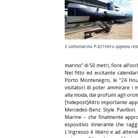
Il sottomarino P-821Hero appena res
marino” di 50 metri, fiore all’oc
Nel fitto ed eccitante calendar
Porto Montenegro, le “24 Hou
visitatori di poter ammirare i 
alla moda, dai profumi agli orol
[hidepost]Altro importante ap
Mercedes-Benz Style Pavillon.
Marine – che finalmente appr
espositivo itinerante che rag
L’ingresso è libero e ad attende