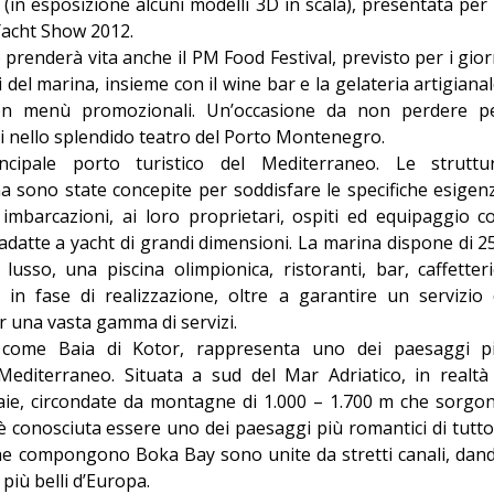
(in esposizione alcuni modelli 3D in scala), presentata per 
Yacht Show 2012.
enderà vita anche il PM Food Festival, previsto per i gior
i del marina, insieme con il wine bar e la gelateria artigianal
 con menù promozionali. Un’occasione da non perdere p
li nello splendido teatro del Porto Montenegro.
cipale porto turistico del Mediterraneo. Le struttu
a sono state concepite per soddisfare le specifiche esigen
i imbarcazioni, ai loro proprietari, ospiti ed equipaggio c
adatte a yacht di grandi dimensioni. La marina dispone di 2
lusso, una piscina olimpionica, ristoranti, bar, caffetteri
 in fase di realizzazione, oltre a garantire un servizio 
er una vasta gamma di servizi.
 come Baia di Kotor, rappresenta uno dei paesaggi p
l Mediterraneo. Situata a sud del Mar Adriatico, in realtà
aie, circondate da montagne di 1.000 – 1.700 m che sorgo
è conosciuta essere uno dei paesaggi più romantici di tutto 
he compongono Boka Bay sono unite da stretti canali, dan
 più belli d’Europa.