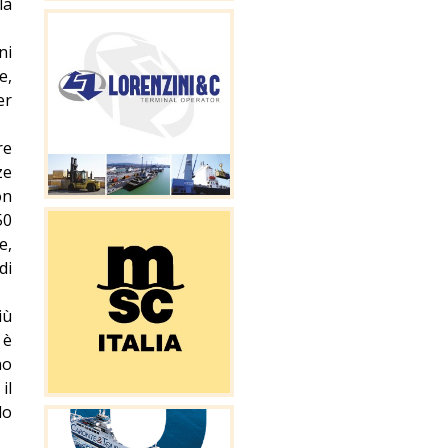
la
ni
e,
er
re
ze
on
50
e,
di
iù
 è
no
il
do