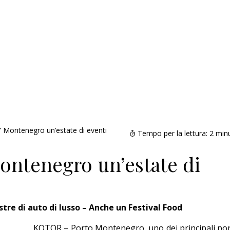
” Montenegro un’estate di eventi
Tempo per la lettura:
2
minu
ontenegro un’estate di
re di auto di lusso – Anche un Festival Food
Addio amico
KOTOR – Porto Montenegro, uno dei principali por