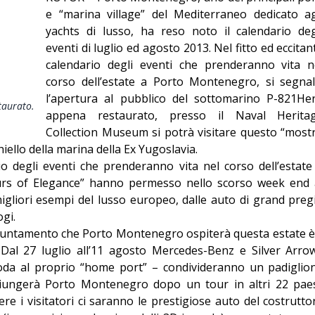
Giorgio
e “marina village” del Mediterraneo dedicato ag
yachts di lusso, ha reso noto il calendario deg
Editoriale
eventi di luglio ed agosto 2013. Nel fitto ed eccitan
calendario degli eventi che prenderanno vita n
corso dell’estate a Porto Montenegro, si segnal
l’apertura al pubblico del sottomarino P-821He
taurato.
appena restaurato, presso il Naval Herita
Collection Museum si potrà visitare questo “most
chiello della marina della Ex Yugoslavia.
io degli eventi che prenderanno vita nel corso dell’estate
rs of Elegance” hanno permesso nello scorso week end 
migliori esempi del lusso europeo, dalle auto di grand preg
ogi.
puntamento che Porto Montenegro ospiterà questa estate è 
 Dal 27 luglio all’11 agosto Mercedes-Benz e Silver Arro
oda al proprio “home port” – condivideranno un padiglio
giungerà Porto Montenegro dopo un tour in altri 22 paes
re i visitatori ci saranno le prestigiose auto del costrutto