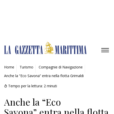
Gestisci opzioni
Gestisci servizi
Gestisci {vendor_count} fornitori
Per saperne di più su questi scopi
Accetta
Nega
Visualizza le preferenze
Salva preferenze
Visualizza le preferenze
Cookie Policy
Privacy Policy
AMBIENTE
Home
Turismo
Compagnie di Navigazione
Anche la “Eco Savona” entra nella flotta Grimaldi
MOBILITÀ
Tempo per la lettura:
2
minuti
INDUSTRIA
Anche la “Eco
RICERCA
Savona” entra nella flotta