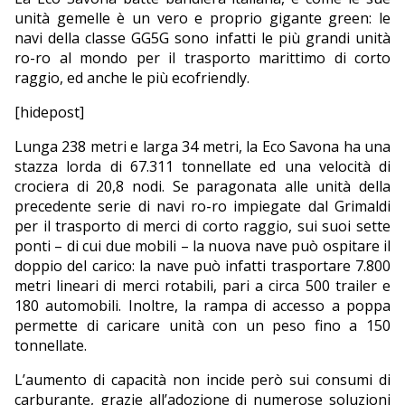
unità gemelle è un vero e proprio gigante green: le
navi della classe GG5G sono infatti le più grandi unità
ro-ro al mondo per il trasporto marittimo di corto
raggio, ed anche le più ecofriendly.
[hidepost]
Lunga 238 metri e larga 34 metri, la Eco Savona ha una
stazza lorda di 67.311 tonnellate ed una velocità di
crociera di 20,8 nodi. Se paragonata alle unità della
precedente serie di navi ro-ro impiegate dal Grimaldi
per il trasporto di merci di corto raggio, sui suoi sette
ponti – di cui due mobili – la nuova nave può ospitare il
doppio del carico: la nave può infatti trasportare 7.800
metri lineari di merci rotabili, pari a circa 500 trailer e
180 automobili. Inoltre, la rampa di accesso a poppa
permette di caricare unità con un peso fino a 150
tonnellate.
L’aumento di capacità non incide però sui consumi di
carburante, grazie all’adozione di numerose soluzioni