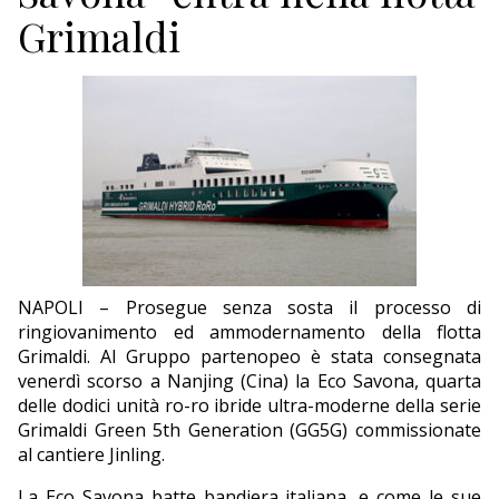
ECONOMIA
Grimaldi
TURISMO
CULTURA
NAUTICA
EDITORIALI
NAPOLI – Prosegue senza sosta il processo di
ringiovanimento ed ammodernamento della flotta
Grimaldi. Al Gruppo partenopeo è stata consegnata
venerdì scorso a Nanjing (Cina) la Eco Savona, quarta
delle dodici unità ro-ro ibride ultra-moderne della serie
Grimaldi Green 5th Generation (GG5G) commissionate
al cantiere Jinling.
La Eco Savona batte bandiera italiana, e come le sue