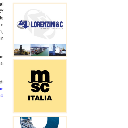
al
RY
de
te
i,
in
he
ti
di
me
no