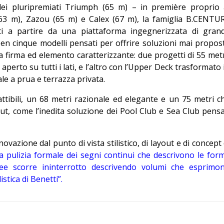
dei pluripremiati Triumph (65 m) – in première proprio 
3 m), Zazou (65 m) e Calex (67 m), la famiglia B.CENTU
ati a partire da una piattaforma ingegnerizzata di gran
 ben cinque modelli pensati per offrire soluzioni mai propos
a firma ed elemento caratterizzante: due progetti di 55 metr
rto su tutti i lati, e l’altro con l’Upper Deck trasformato 
e a prua e terrazza privata.
ttibili, un 68 metri razionale ed elegante e un 75 metri c
out, come l’inedita soluzione dei Pool Club e Sea Club pensa
vazione dal punto di vista stilistico, di layout e di concept 
 la pulizia formale dei segni continui che descrivono le for
linee scorre ininterrotto descrivendo volumi che esprimo
istica di Benetti”.