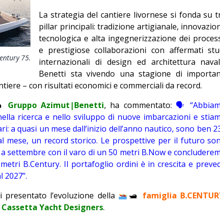
Giorgio
La strategia del cantiere livornese si fonda su t
Editoriale
pillar principali: tradizione artigianale, innovazio
tecnologica e alta ingegnerizzazione dei process
e prestigiose collaborazioni con affermati stu
Century 75.
internazionali di design ed architettura naval
Benetti sta vivendo una stagione di importan
ntiere – con risultati economici e commerciali da record.

Gruppo Azimut|Benetti
, ha commentato:
🗣 “Abbia
nella ricerca e nello sviluppo di nuove imbarcazioni e stia
ri: a quasi un mese dall’inizio dell’anno nautico, sono ben 23
l mese, un record storico. Le prospettive per il futuro so
 a settembre con il varo di un 50 metri B.Now e concludere
metri B.Century. Il portafoglio ordini è in crescita e preve
l 2027”.
 presentato l’evoluzione della
🛥
famiglia B.CENTUR
n
Cassetta Yacht Designers
.