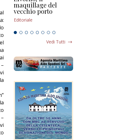
maquillage del
Marilli e il mosaico
gu
vecchio porto
scompaginato
al
Edi
a:
Editoriale
Editoriale
lo
to
Vedi Tutti
el
ha
ai
 –
vi
la
m”
la
co
 –
vi
co