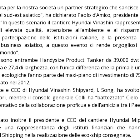
ta per la nostra società un partner strategico che sancisce 
 sud-est asiatico”, ha dichiarato Paolo d’Amico, presidente 
 “In questo scenario il cantiere Hyundai Vinashin rappresen
elevata qualità, attenzione all’ambiente e al risparm
partecipazione delle istituzioni italiane, e la presenza 
 business asiatico, a questo evento ci rende orgogliosi 
l mondo”.
oi sono entrambe Handysize Product Tanker da 39.000 dwt
e 27,4 di larghezza, con l’unica differenza che la prima è u
i ecologiche fanno parte del maxi-piano di investimento di 7
iato nel 2012.
te e CEO di Hyundai Vinashin Shipyard, I. Song, ha svolto 
pri, mentre il console generale Colli ha “battezzato” Cielo 
ativo della collaborazione proficua e dell’amicizia tra i Pae
ato inoltre il presidente e CEO del cantiere Hyundai Mi
una rappresentanza degli istituti finanziari che han
 Shipping nella realizzazione delle eco-ship consegnate.