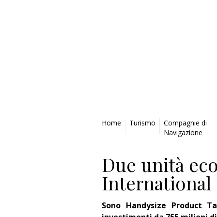
Privacy Policy
Home
Turismo
Compagnie di
Navigazione
Due unità ec
International
Sono Handysize Product T
investimenti da 755 milioni di