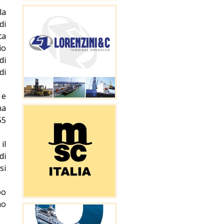
la
di
ta
io
di
di
 e
na
55
il
di
si
po
no