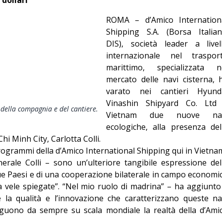
Giorgio
ROMA – d’Amico Internation
Editoriale
Shipping S.A. (Borsa Italian
DIS), società leader a livel
internazionale nel traspor
marittimo, specializzata n
mercato delle navi cisterna, 
varato nei cantieri Hyund
Vinashin Shipyard Co. Ltd
f della compagnia e del cantiere.
Vietnam due nuove na
ecologiche, alla presenza del
hi Minh City, Carlotta Colli.
 programmi della d’Amico International Shipping qui in Vietna
erale Colli – sono un’ulteriore tangibile espressione del
 due Paesi e di una cooperazione bilaterale in campo economi
 vele spiegate”. “Nel mio ruolo di madrina” – ha aggiunto
 la qualità e l’innovazione che caratterizzano queste na
nguono da sempre su scala mondiale la realtà della d’Ami