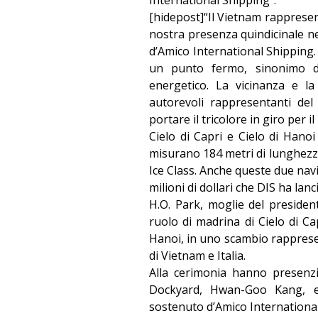
[hidepost]“Il Vietnam rappresen
nostra presenza quindicinale nel
d’Amico International Shipping.
un punto fermo, sinonimo di 
energetico. La vicinanza e la 
autorevoli rappresentanti del
portare il tricolore in giro per i
Cielo di Capri e Cielo di Han
misurano 184 metri di lunghezza 
Ice Class. Anche queste due nav
milioni di dollari che DIS ha lanc
H.O. Park, moglie del presiden
ruolo di madrina di Cielo di Ca
Hanoi, in uno scambio rappresent
di Vietnam e Italia.
Alla cerimonia hanno presenzi
Dockyard, Hwan-Goo Kang, e 
sostenuto d’Amico International