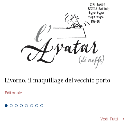
Livorno, il maquillage del vecchio porto
L
s
Editoriale
Ed
Vedi Tutti