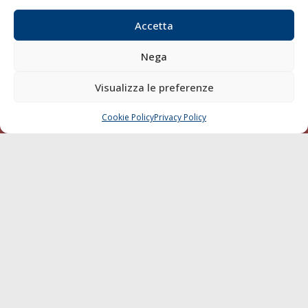
Blue economy
Accetta
Diporto
Chi siamo
Nega
Contatti
Visualizza le preferenze
SEGUI
Cookie Policy
Privacy Policy
CHIAMA
SCRIVI
© 1968 - 2026 Tutti i diritti sono riservati
Cookie Policy
Privacy Policy
Mappa del sito
born in
MaMaStudiOs