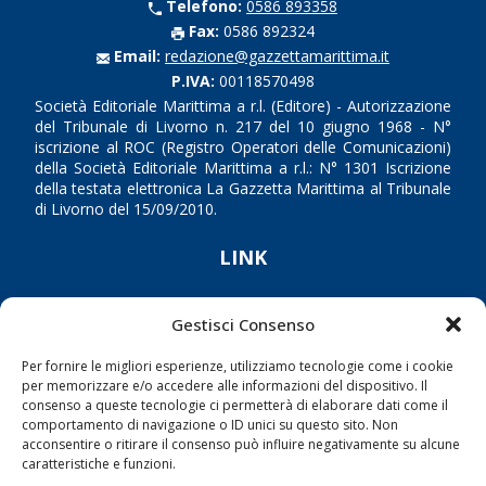
Telefono:
0586 893358
Fax:
0586 892324
Email:
redazione@gazzettamarittima.it
P.IVA:
00118570498
Società Editoriale Marittima a r.l. (Editore) - Autorizzazione
del Tribunale di Livorno n. 217 del 10 giugno 1968 - N°
iscrizione al ROC (Registro Operatori delle Comunicazioni)
della Società Editoriale Marittima a r.l.: N° 1301 Iscrizione
della testata elettronica La Gazzetta Marittima al Tribunale
di Livorno del 15/09/2010.
LINK
Shipping
Gestisci Consenso
Porti/Interporti
Per fornire le migliori esperienze, utilizziamo tecnologie come i cookie
Trasporti
per memorizzare e/o accedere alle informazioni del dispositivo. Il
consenso a queste tecnologie ci permetterà di elaborare dati come il
Varie
comportamento di navigazione o ID unici su questo sito. Non
Sostenibilità
acconsentire o ritirare il consenso può influire negativamente su alcune
caratteristiche e funzioni.
Compagnie di Navigazione