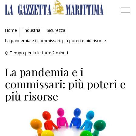
AMBIENTE
Home
Industria
Sicurezza
La pandemia e i commissari: più poteri e più risorse
MOBILITÀ
Tempo per la lettura:
2
minuti
INDUSTRIA
La pandemia e i
RICERCA
commissari: più poteri e
ECONOMIA
più risorse
TURISMO
CULTURA
NAUTICA