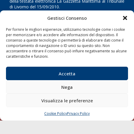
della testata elettronica La Gazzetta Marittima al Tribunale
di Livorno del 15/09/2010.
Gestisci Consenso
LINK
Per fornire le migliori esperienze, utilizziamo tecnologie come i cookie
Shipping
per memorizzare e/o accedere alle informazioni del dispositivo. Il
consenso a queste tecnologie ci permetterà di elaborare dati come il
Porti/Interporti
comportamento di navigazione o ID unici su questo sito. Non
acconsentire o ritirare il consenso può influire negativamente su alcune
Trasporti
caratteristiche e funzioni.
Varie
Sostenibilità
Accetta
Compagnie di Navigazione
Nega
Blue economy
Diporto
Visualizza le preferenze
Chi siamo
Cookie Policy
Privacy Policy
Contatti
CHIAMA
SCRIVI
SEGUI