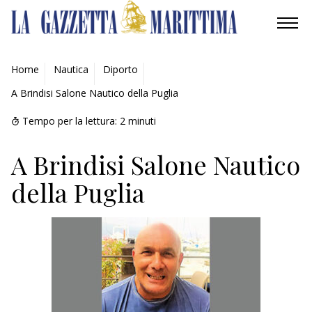
AMBIENTE
Home
Nautica
Diporto
A Brindisi Salone Nautico della Puglia
MOBILITÀ
Tempo per la lettura:
2
minuti
INDUSTRIA
A Brindisi Salone Nautico
RICERCA
della Puglia
ECONOMIA
TURISMO
CULTURA
NAUTICA