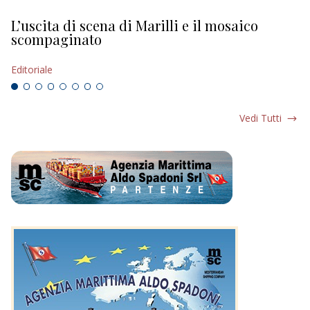
L’uscita di scena di Marilli e il mosaico
D
scompaginato
Ed
Editoriale
Vedi Tutti