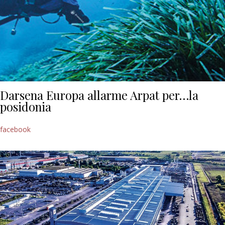
Darsena Europa allarme Arpat per…la
posidonia
facebook