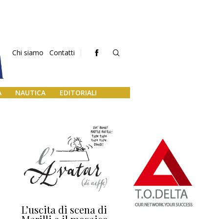
Chi siamo
Contatti
A
NAUTICA
EDITORIALI
L’uscita di scena di
Darsena a Europa,
Ho