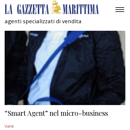
agenti specializzati di vendita
AMBIENTE
MOBILITÀ
INDUSTRIA
RICERCA
ECONOMIA
TURISMO
CULTURA
“Smart Agent” nel micro-business
NAUTICA
Varie