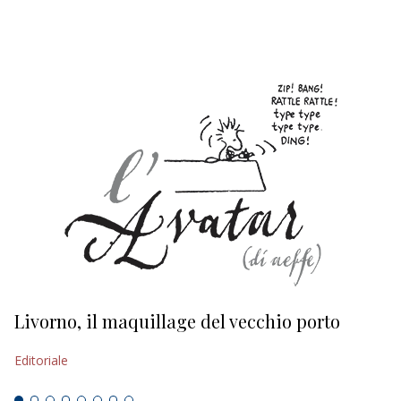
EDITORIALI
Livorno, il maquillage del vecchio porto
L
s
Editoriale
Ed