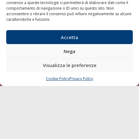
consenso a queste tecnologie ci permetterà di elaborare dati come il
LA GAZZETTA MARITTIMA
comportamento di navigazione o ID unici su questo sito. Non
acconsentire o ritirare il consenso può influire negativamente su alcune
Indirizzo:
Scali D'Azeglio, 20, 57123 Livorno
caratteristiche e funzioni.
Telefono:
0586 893358
Fax:
0586 892324
Accetta
Email:
redazione@gazzettamarittima.it
P.IVA:
00118570498
Nega
Società Editoriale Marittima a r.l. (Editore) - Autorizzazione
del Tribunale di Livorno n. 217 del 10 giugno 1968 - N°
Visualizza le preferenze
iscrizione al ROC (Registro Operatori delle Comunicazioni)
della Società Editoriale Marittima a r.l.: N° 1301 Iscrizione
della testata elettronica La Gazzetta Marittima al Tribunale
Cookie Policy
Privacy Policy
CHIAMA
SCRIVI
di Livorno del 15/09/2010.
LINK
Shipping
Porti/Interporti
Trasporti