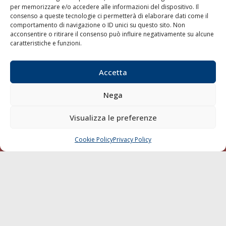
per memorizzare e/o accedere alle informazioni del dispositivo. Il
consenso a queste tecnologie ci permetterà di elaborare dati come il
LA GAZZETTA MARITTIMA
comportamento di navigazione o ID unici su questo sito. Non
acconsentire o ritirare il consenso può influire negativamente su alcune
Indirizzo:
Scali D'Azeglio, 20, 57123 Livorno
caratteristiche e funzioni.
Telefono:
0586 893358
Fax:
0586 892324
Accetta
Email:
redazione@gazzettamarittima.it
P.IVA:
00118570498
Nega
Società Editoriale Marittima a r.l. (Editore) - Autorizzazione
del Tribunale di Livorno n. 217 del 10 giugno 1968 - N°
iscrizione al ROC (Registro Operatori delle Comunicazioni)
Visualizza le preferenze
della Società Editoriale Marittima a r.l.: N° 1301 Iscrizione
della testata elettronica La Gazzetta Marittima al Tribunale
Cookie Policy
Privacy Policy
CHIAMA
SCRIVI
di Livorno del 15/09/2010.
LINK
Shipping
Porti/Interporti
Trasporti