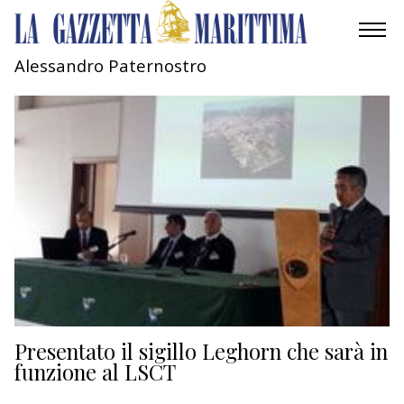
Alessandro Paternostro
AMBIENTE
MOBILITÀ
INDUSTRIA
RICERCA
ECONOMIA
TURISMO
CULTURA
Presentato il sigillo Leghorn che sarà in
funzione al LSCT
NAUTICA