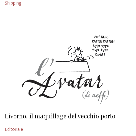
Shipping
EDITORIALI
Livorno, il maquillage del vecchio porto
L
s
Editoriale
Ed