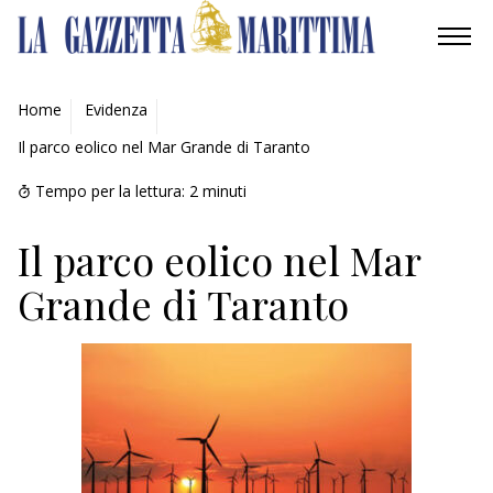
AMBIENTE
Home
Evidenza
Il parco eolico nel Mar Grande di Taranto
MOBILITÀ
Tempo per la lettura:
2
minuti
INDUSTRIA
Il parco eolico nel Mar
RICERCA
Grande di Taranto
ECONOMIA
TURISMO
CULTURA
NAUTICA