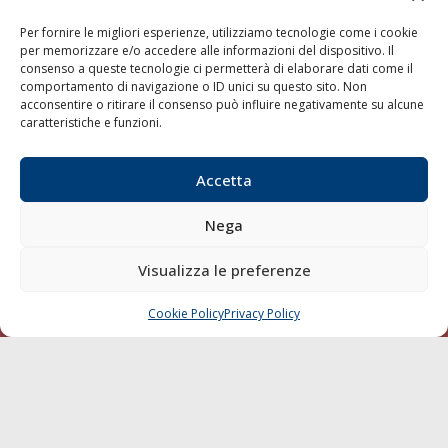
Shipping
Per fornire le migliori esperienze, utilizziamo tecnologie come i cookie
Porti/Interporti
per memorizzare e/o accedere alle informazioni del dispositivo. Il
consenso a queste tecnologie ci permetterà di elaborare dati come il
Trasporti
comportamento di navigazione o ID unici su questo sito. Non
Varie
acconsentire o ritirare il consenso può influire negativamente su alcune
caratteristiche e funzioni.
Sostenibilità
Compagnie di Navigazione
Accetta
Blue economy
Diporto
Nega
Chi siamo
Visualizza le preferenze
Contatti
Cookie Policy
Privacy Policy
CHIAMA
SCRIVI
SEGUI