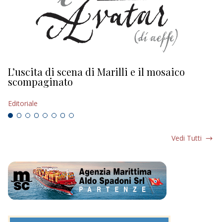
L’uscita di scena di Marilli e il mosaico
D
scompaginato
Ed
Editoriale
Vedi Tutti