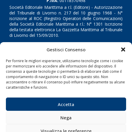
P.IVA:
00118570498
Società Editoriale Marittima a r.l. (Editore) - Autorizzazione
del Tribunale di Livorno n. 217 del 10 giugno 1968 - N°
iscrizione al ROC (Registro Operatori delle Comunicazioni)
della Società Editoriale Marittima a r.l.: N° 1301 Iscrizione
della testata elettronica La Gazzetta Marittima al Tribunale
di Livorno del 15/09/2010.
LINK
Gestisci Consenso
Per fornire le migliori esperienze, utilizziamo tecnologie come i cookie
Shipping
per memorizzare e/o accedere alle informazioni del dispositivo. Il
Porti/Interporti
consenso a queste tecnologie ci permetterà di elaborare dati come il
comportamento di navigazione o ID unici su questo sito. Non
Trasporti
acconsentire o ritirare il consenso può influire negativamente su alcune
caratteristiche e funzioni.
Varie
Sostenibilità
Accetta
Compagnie di Navigazione
Blue economy
Nega
Diporto
Visualizza le preferenze