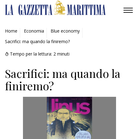
AMBIENTE
Home
Economia
Blue economy
Sacrifici: ma quando la finiremo?
MOBILITÀ
Tempo per la lettura:
2
minuti
INDUSTRIA
Sacrifici: ma quando la
RICERCA
finiremo?
ECONOMIA
TURISMO
CULTURA
NAUTICA