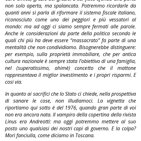
non solo aperta, ma spalancata. Potremmo ricordarle da
quanti anni si parla di riformare il sistema fiscale italiano,
riconosciuto come uno dei peggiori e più vessatori al
mondo: ma ad oggi ci siamo sempre fermati alle parole.
Anche le considerazioni da parte della politica secondo le
quali chi più ha deve essere “massacrato” fa parte di una
mentalità che non condividiamo. Bisognerebbe distinguere:
per esempio, sulla proprietà immobiliare, che per antica
cultura nazionale è sempre stata l’obiettivo di una famiglia,
nel (superatissimo, ahimè) concetto che il mattone
rappresentava il miglior investimento e i propri risparmi. E
così via.
In quanto ai sacrifici che lo Stato ci chiede, nella prospettiva
di sanare le cose, non illudiamoci. La vignetta che
riportiamo qui sotto è del 1976, quando gran parte di voi
non era ancora nata. Il vampiro della copertina della rivista
Linus era Andreotti: ma oggi potremmo mettere al suo
posto uno qualsiasi dei nostri capi di governo. E la colpa?
Morì fanciulla, come diciamo in Toscana.