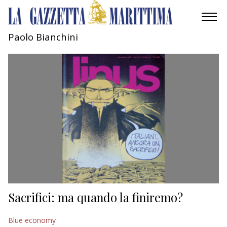
Paolo Bianchini
AMBIENTE
MOBILITÀ
INDUSTRIA
RICERCA
ECONOMIA
TURISMO
CULTURA
Sacrifici: ma quando la finiremo?
NAUTICA
Blue economy