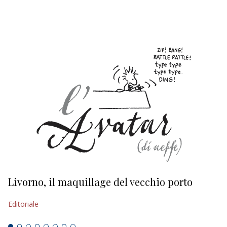
EDITORIALI
Livorno, il maquillage del vecchio porto
L
s
Editoriale
Ed