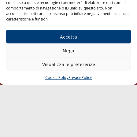
consenso a queste tecnologie ci permetterà di elaborare dati come il
LA GAZZETTA MARITTIMA
comportamento di navigazione o ID unici su questo sito. Non
acconsentire o ritirare il consenso può influire negativamente su alcune
Indirizzo:
Scali D'Azeglio, 20, 57123 Livorno
caratteristiche e funzioni.
Telefono:
0586 893358
Fax:
0586 892324
Accetta
Email:
redazione@gazzettamarittima.it
P.IVA:
00118570498
Nega
Società Editoriale Marittima a r.l. (Editore) - Autorizzazione
del Tribunale di Livorno n. 217 del 10 giugno 1968 - N°
Visualizza le preferenze
iscrizione al ROC (Registro Operatori delle Comunicazioni)
della Società Editoriale Marittima a r.l.: N° 1301 Iscrizione
della testata elettronica La Gazzetta Marittima al Tribunale
Cookie Policy
Privacy Policy
CHIAMA
SCRIVI
di Livorno del 15/09/2010.
LINK
Shipping
Porti/Interporti
Trasporti