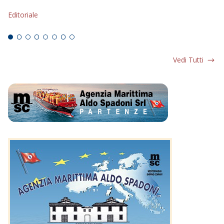
s
Editoriale
Ed
Vedi Tutti