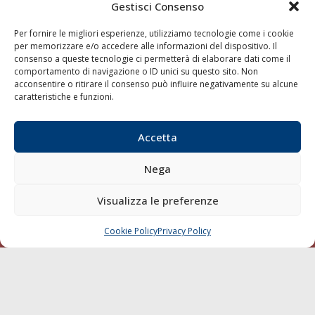
della testata elettronica La Gazzetta Marittima al Tribunale
Gestisci Consenso
di Livorno del 15/09/2010.
Per fornire le migliori esperienze, utilizziamo tecnologie come i cookie
LINK
per memorizzare e/o accedere alle informazioni del dispositivo. Il
consenso a queste tecnologie ci permetterà di elaborare dati come il
comportamento di navigazione o ID unici su questo sito. Non
Shipping
acconsentire o ritirare il consenso può influire negativamente su alcune
caratteristiche e funzioni.
Porti/Interporti
Trasporti
Accetta
Varie
Sostenibilità
Nega
Compagnie di Navigazione
Visualizza le preferenze
Blue economy
Diporto
Cookie Policy
Privacy Policy
CHIAMA
SCRIVI
Chi siamo
Contatti
SEGUI