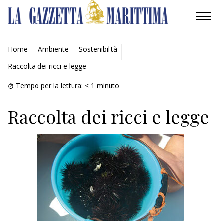
AMBIENTE
Home
Ambiente
Sostenibilità
Raccolta dei ricci e legge
MOBILITÀ
Tempo per la lettura:
< 1
minuto
INDUSTRIA
Raccolta dei ricci e legge
RICERCA
ECONOMIA
TURISMO
CULTURA
NAUTICA