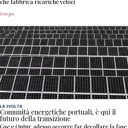
che fabbrica ricariche veloci
Energia
LA SVOLTA
Comunità energetiche portuali, è qui il
futuro della transizione
Gse e Ontm: adesso occorre far decollare la fase