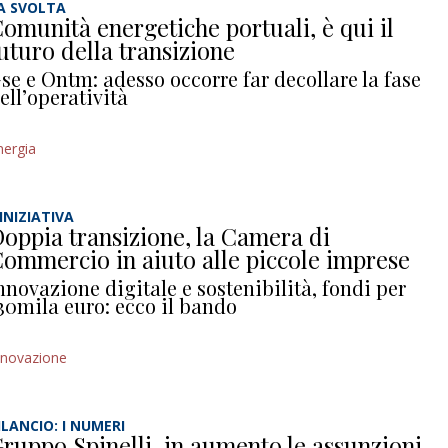
A SVOLTA
omunità energetiche portuali, è qui il
uturo della transizione
se e Ontm: adesso occorre far decollare la fase
ell’operatività
nergia
’INIZIATIVA
oppia transizione, la Camera di
ommercio in aiuto alle piccole imprese
nnovazione digitale e sostenibilità, fondi per
30mila euro: ecco il bando
nnovazione
ILANCIO: I NUMERI
ruppo Spinelli, in aumento le assunzioni