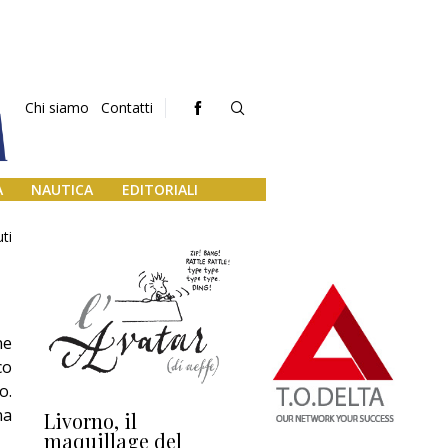
Chi siamo
Contatti
A
NAUTICA
EDITORIALI
ti
ne
co
o.
na
Livorno, il
L’uscita di scena di
Da
maquillage del
Marilli e il mosaico
gu