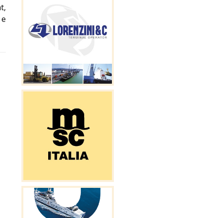
t,
 e