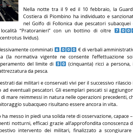
Editoriale
Nella notte tra il 9 ed il 10 febbraio, la Guard
Costiera di Piombino ha individuato e sanziona
nel Golfo di Follonica due pescatori subacquei 
 località “Pratoranieri” con un bottino di oltre
.
centrotus lividus).
mplessivamente comminati
.
€ di verbali amministrativ
 (la normativa vigente ne consente l’effettuazione so
uperamento del limite di
(cinquanta) ricci a persona, 
’attrezzatura da pesca.
trati dai militari e conservati vivi per il successivo rilascio 
so ad eventuali pescatori. Gli esemplari pescati si aggiungo
i di mare reimmessi in natura nelle operazioni precedenti, c
toraggio subacqueo risultano essere ancora in vita..
 ha messo in piedi una solida rete di osservazione, capace –
nti notturni, efficaci grazie all’approfondita conoscenza d
estivo intervento dei militari, finalizzato a scongiurare 