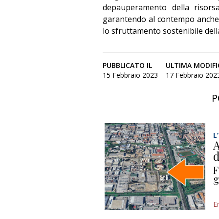
depauperamento della risors
garantendo al contempo anche 
lo sfruttamento sostenibile della
PUBBLICATO IL
ULTIMA MODIFI
15 Febbraio 2023
17 Febbraio 2023
P
L
A
d
F
g
E