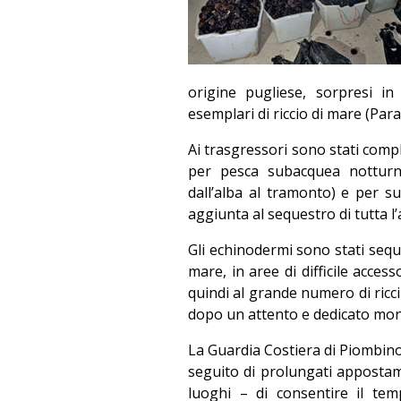
origine pugliese, sorpresi in
esemplari di riccio di mare (Para
Ai trasgressori sono stati co
per pesca subacquea notturna
dall’alba al tramonto) e per s
aggiunta al sequestro di tutta l
Gli echinodermi sono stati seques
mare, in aree di difficile acces
quindi al grande numero di ricc
dopo un attento e dedicato moni
La Guardia Costiera di Piombino
seguito di prolungati appostame
luoghi – di consentire il temp