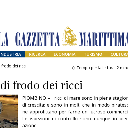
INDUSTRIA
RICERCA
ECONOMIA
TURISMO
CULTUR
frodo dei ricci
Tempo per la lettura:
2
minu
i frodo dei ricci
PIOMBINO – I ricci di mare sono in piena stagio
di crescita: e sono in molti che in modo pirates
ne approfittano per farne un lucroso commerci
Le ispezioni di controllo sono dunque in pie
Addio amico
Giorgio
azione.