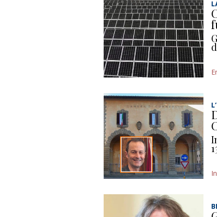
L
C
f
G
d
E
L
D
C
I
1
I
B
G