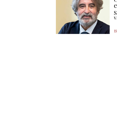
e
S
v
B