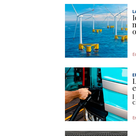
L
I
m
o
Ed
E
L
e
I
c
E