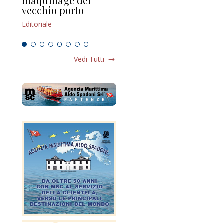
maquillage del
Marilli e il mosaico
gu
vecchio porto
scompaginato
Edi
Editoriale
Editoriale
Vedi Tutti