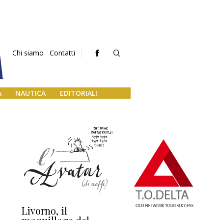
Chi siamo
Contatti
A
NAUTICA
EDITORIALI
Livorno, il
L’uscita di scena di
Da