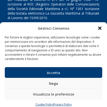
iscrizione al ROC (Registro Operatori delle Comunicazioni)
della Società Editoriale Marittima a r.l.: N° 1301 Iscrizione
della testata elettronica La Gazzetta Marittima al Tribunale
di Livorno del 15/09/2010.
LINK
Gestisci Consenso
Per fornire le migliori esperienze, utilizziamo tecnologie come i cookie
Shipping
per memorizzare e/o accedere alle informazioni del dispositivo. Il
consenso a queste tecnologie ci permetterà di elaborare dati come il
Porti/Interporti
comportamento di navigazione o ID unici su questo sito. Non
Trasporti
acconsentire o ritirare il consenso può influire negativamente su alcune
caratteristiche e funzioni.
Varie
Sostenibilità
Accetta
Compagnie di Navigazione
Blue economy
Nega
Diporto
Visualizza le preferenze
Chi siamo
Contatti
Cookie Policy
Privacy Policy
CHIAMA
SCRIVI