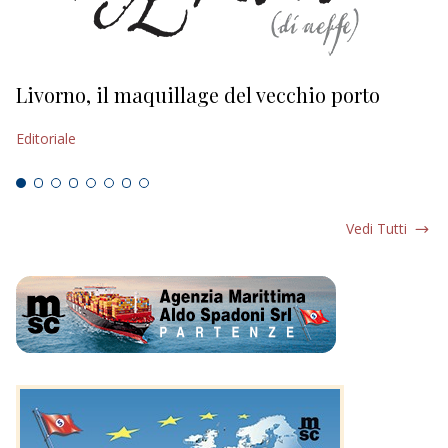
Livorno, il maquillage del vecchio porto
L
s
Editoriale
Ed
Vedi Tutti