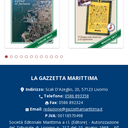
LA GAZZETTA MARITTIMA
Indirizzo:
Scali D'Azeglio, 20, 57123 Livorno
Telefono:
0586 893358
Fax:
0586 892324
Email:
redazione@gazzettamarittima.it
P.IVA:
00118570498
Società Editoriale Marittima a r.l. (Editore) - Autorizzazione
del Tribunale di Livorno n. 217 del 10 giugno 1968 - N°