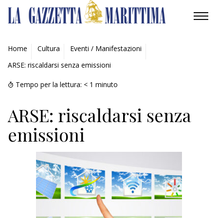
AMBIENTE
Home
Cultura
Eventi / Manifestazioni
ARSE: riscaldarsi senza emissioni
MOBILITÀ
Tempo per la lettura:
< 1
minuto
INDUSTRIA
ARSE: riscaldarsi senza
RICERCA
emissioni
ECONOMIA
TURISMO
CULTURA
NAUTICA