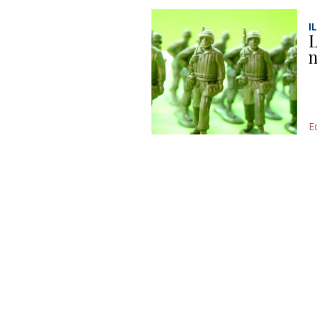
I
L
n
Ed