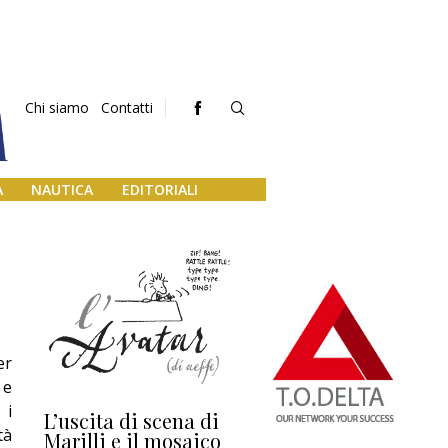
Chi siamo
Contatti
A
NAUTICA
EDITORIALI
er
 e
 i
L’uscita di scena di
Darsena a Europa,
Ho
tà
Marilli e il mosaico
guerra e (o) pace
fa