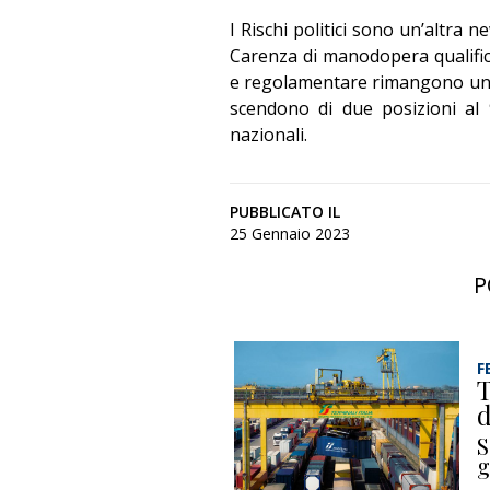
I Rischi politici sono un’altra n
Carenza di manodopera qualifica
e regolamentare rimangono un ri
scendono di due posizioni al 9
nazionali.
PUBBLICATO IL
25 Gennaio 2023
P
F
T
d
S
g