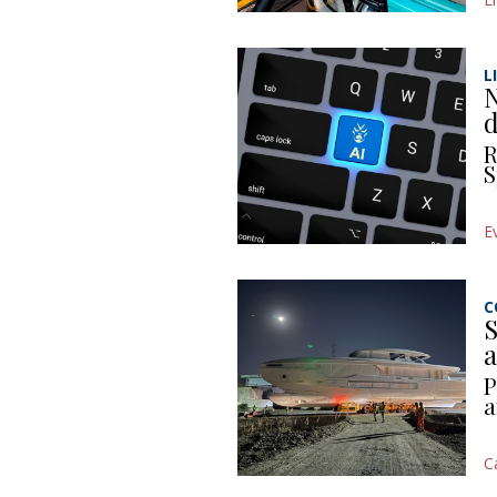
L
N
d
R
S
E
C
S
a
P
a
C