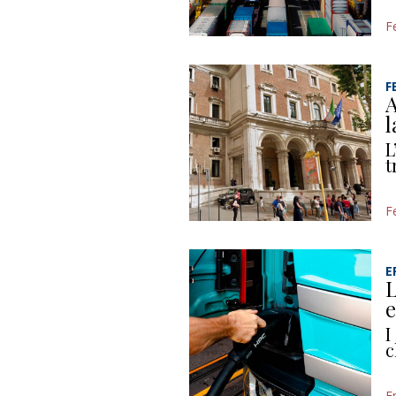
F
F
A
l
L
t
F
E
L
e
I
c
E