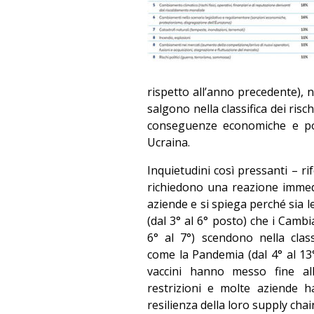
rispetto all’anno precedente), n
salgono nella classifica dei risc
conseguenze economiche e pol
Ucraina.
Inquietudini così pressanti – ri
richiedono una reazione immed
aziende e si spiega perché sia l
(dal 3° al 6° posto) che i Cambi
6° al 7°) scendono nella class
come la Pandemia (dal 4° al 13°
vaccini hanno messo fine all
restrizioni e molte aziende h
resilienza della loro supply chai