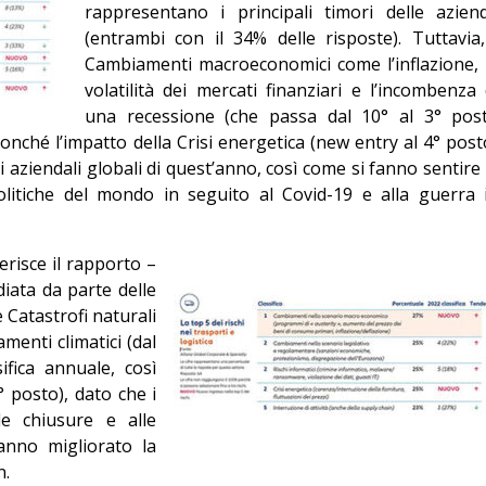
rappresentano i principali timori delle azien
Editoriale
(entrambi con il 34% delle risposte). Tuttavia,
Cambiamenti macroeconomici come l’inflazione, 
volatilità dei mercati finanziari e l’incombenza 
una recessione (che passa dal 10° al 3° pos
onché l’impatto della Crisi energetica (new entry al 4° post
hi aziendali globali di quest’anno, così come si fanno sentire 
itiche del mondo in seguito al Covid-19 e alla guerra 
ferisce il rapporto –
iata da parte delle
e Catastrofi naturali
amenti climatici (dal
ifica annuale, così
 posto), dato che i
e chiusure e alle
anno migliorato la
n.