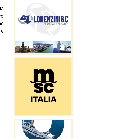
la
vo
he
 e