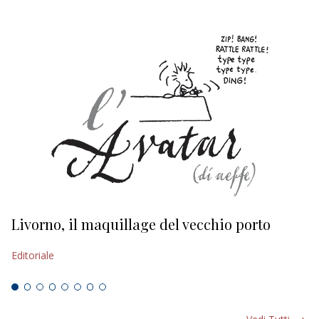
Livorno, il maquillage del vecchio porto
L
s
Editoriale
Ed