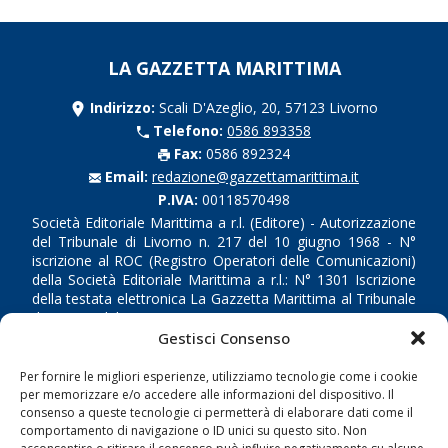
LA GAZZETTA MARITTIMA
Indirizzo:
Scali D'Azeglio, 20, 57123 Livorno
Telefono:
0586 893358
Fax:
0586 892324
Email:
redazione@gazzettamarittima.it
P.IVA:
00118570498
Società Editoriale Marittima a r.l. (Editore) - Autorizzazione
del Tribunale di Livorno n. 217 del 10 giugno 1968 - N°
iscrizione al ROC (Registro Operatori delle Comunicazioni)
della Società Editoriale Marittima a r.l.: N° 1301 Iscrizione
della testata elettronica La Gazzetta Marittima al Tribunale
di Livorno del 15/09/2010.
Gestisci Consenso
LINK
Per fornire le migliori esperienze, utilizziamo tecnologie come i cookie
per memorizzare e/o accedere alle informazioni del dispositivo. Il
Shipping
consenso a queste tecnologie ci permetterà di elaborare dati come il
comportamento di navigazione o ID unici su questo sito. Non
Porti/Interporti