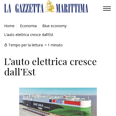
AMBIENTE
Home
Economia
Blue economy
L’auto elettrica cresce dall’Est
MOBILITÀ
Tempo per la lettura:
< 1
minuto
INDUSTRIA
L’auto elettrica cresce
RICERCA
dall’Est
ECONOMIA
TURISMO
CULTURA
NAUTICA