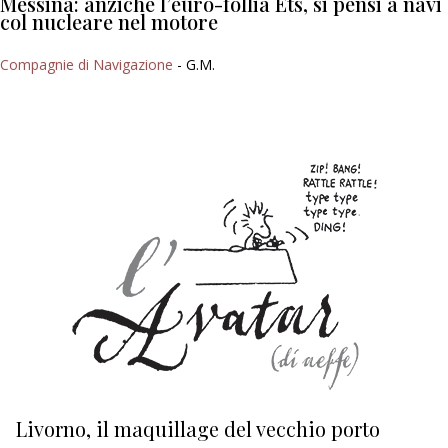
Messina: anziché l’euro-follia Ets, si pensi a navi
col nucleare nel motore
Compagnie di Navigazione
- G.M.
Livorno, il maquillage del vecchio porto
L