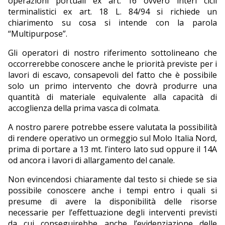
operazioni portuali ex art. 16 ovvero interi cicli
terminalistici ex art. 18 L. 84/94 si richiede un
EDITORIALI
chiarimento su cosa si intende con la parola
“Multipurpose”.
Gli operatori di nostro riferimento sottolineano che
occorrerebbe conoscere anche le priorità previste per i
lavori di escavo, consapevoli del fatto che è possibile
solo un primo intervento che dovrà produrre una
quantità di materiale equivalente alla capacità di
accoglienza della prima vasca di colmata.
A nostro parere potrebbe essere valutata la possibilità
di rendere operativo un ormeggio sul Molo Italia Nord,
prima di portare a 13 mt. l’intero lato sud oppure il 14A
od ancora i lavori di allargamento del canale.
Non evincendosi chiaramente dal testo si chiede se sia
possibile conoscere anche i tempi entro i quali si
presume di avere la disponibilità delle risorse
necessarie per l’effettuazione degli interventi previsti
da cui conseguirebbe anche l’evidenziazione delle