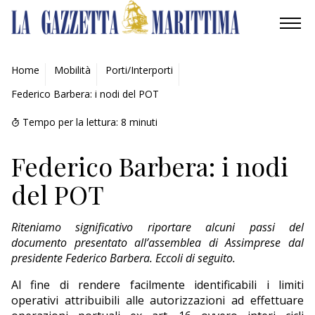
AMBIENTE
Home
Mobilità
Porti/Interporti
Federico Barbera: i nodi del POT
MOBILITÀ
Tempo per la lettura:
8
minuti
INDUSTRIA
Federico Barbera: i nodi
RICERCA
del POT
ECONOMIA
Riteniamo significativo riportare alcuni passi del
TURISMO
documento presentato all’assemblea di Assimprese dal
presidente Federico Barbera. Eccoli di seguito.
CULTURA
Al fine di rendere facilmente identificabili i limiti
operativi attribuibili alle autorizzazioni ad effettuare
NAUTICA