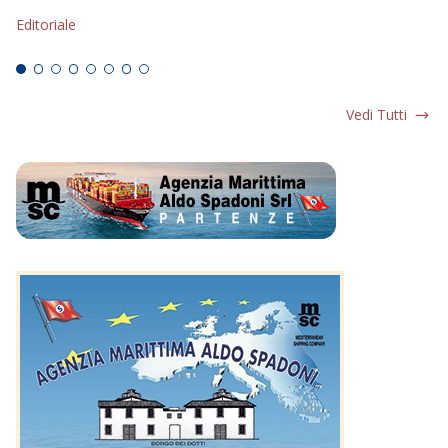
s
Editoriale
Ed
Vedi Tutti