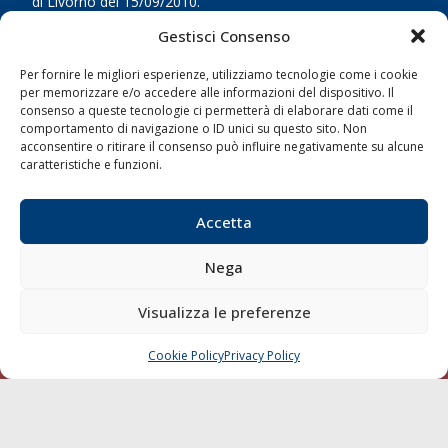
di Livorno del 15/09/2010.
Gestisci Consenso
LINK
Per fornire le migliori esperienze, utilizziamo tecnologie come i cookie
Shipping
per memorizzare e/o accedere alle informazioni del dispositivo. Il
consenso a queste tecnologie ci permetterà di elaborare dati come il
Porti/Interporti
comportamento di navigazione o ID unici su questo sito. Non
acconsentire o ritirare il consenso può influire negativamente su alcune
Trasporti
caratteristiche e funzioni.
Varie
Sostenibilità
Accetta
Compagnie di Navigazione
Nega
Blue economy
Diporto
Visualizza le preferenze
Chi siamo
Cookie Policy
Privacy Policy
Contatti
CHIAMA
SCRIVI
SEGUI