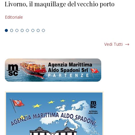
Livorno, il maquillage del vecchio porto
L
s
Editoriale
Ed
Vedi Tutti