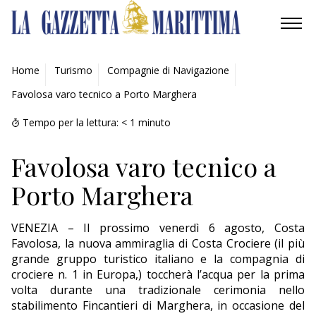
AMBIENTE
Home
Turismo
Compagnie di Navigazione
Favolosa varo tecnico a Porto Marghera
MOBILITÀ
Tempo per la lettura:
< 1
minuto
INDUSTRIA
Favolosa varo tecnico a
RICERCA
Porto Marghera
ECONOMIA
VENEZIA – Il prossimo venerdì 6 agosto, Costa
TURISMO
Favolosa, la nuova ammiraglia di Costa Crociere (il più
grande gruppo turistico italiano e la compagnia di
CULTURA
crociere n. 1 in Europa,) toccherà l’acqua per la prima
volta durante una tradizionale cerimonia nello
NAUTICA
stabilimento Fincantieri di Marghera, in occasione del