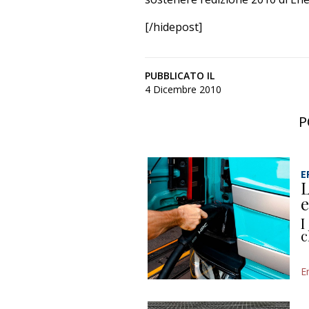
[/hidepost]
PUBBLICATO IL
4 Dicembre 2010
P
E
L
e
I
c
E