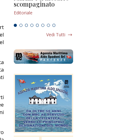
scompaginato
Editoriale
Edi
Editoriale
rt
el
Vedi Tutti
el
ca
ca
ti
ti
ee
ni
ro
la