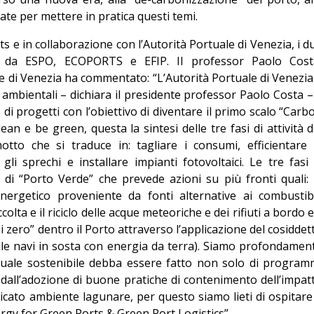
gate per mettere in pratica questi temi.
 e in collaborazione con l’Autorità Portuale di Venezia, i d
i da ESPO, ECOPORTS e EFIP. Il professor Paolo Cost
le di Venezia ha commentato: “L’Autorità Portuale di Venezia
 ambientali – dichiara il presidente professor Paolo Costa –
di progetti con l’obiettivo di diventare il primo scalo “Carb
lean e be green, questa la sintesi delle tre fasi di attività d
to che si traduce in: tagliare i consumi, efficientare 
i sprechi e installare impianti fotovoltaici. Le tre fasi 
 di “Porto Verde” che prevede azioni su più fronti quali: 
ergetico proveniente da fonti alternative ai combustibi
colta e il riciclo delle acque meteoriche e dei rifiuti a bordo e 
zero” dentro il Porto attraverso l’applicazione del cosiddet
delle navi in sosta con energia da terra). Siamo profondamen
tuale sostenibile debba essere fatto non solo di program
dall’adozione di buone pratiche di contenimento dell’impat
licato ambiente lagunare, per questo siamo lieti di ospitare
ergy for Green Ports & Green Port Logistics”.