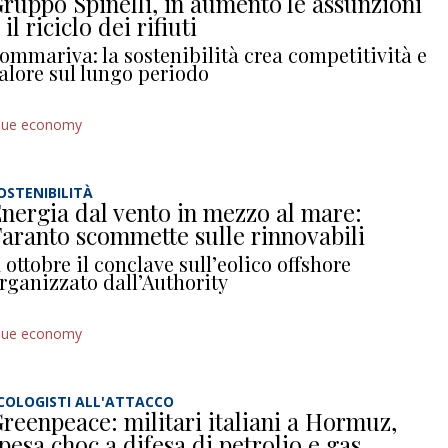
ruppo Spinelli, in aumento le assunzioni
 il riciclo dei rifiuti
ommariva: la sostenibilità crea competitività e
alore sul lungo periodo
lue economy
OSTENIBILITÀ
nergia dal vento in mezzo al mare:
aranto scommette sulle rinnovabili
 ottobre il conclave sull’eolico offshore
rganizzato dall’Authority
lue economy
COLOGISTI ALL'ATTACCO
reenpeace: militari italiani a Hormuz,
pesa choc a difesa di petrolio e gas