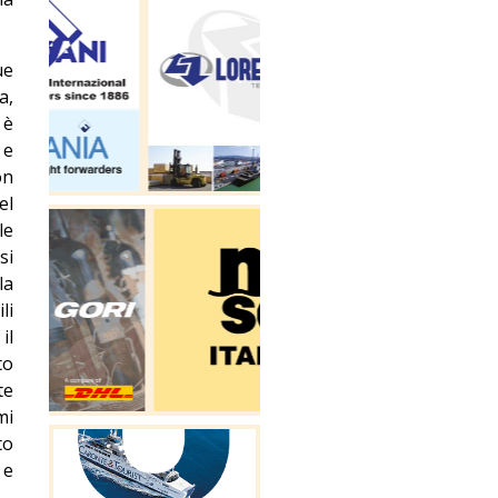
ue
a,
 è
 e
on
el
le
si
la
li
il
to
te
mi
to
 e