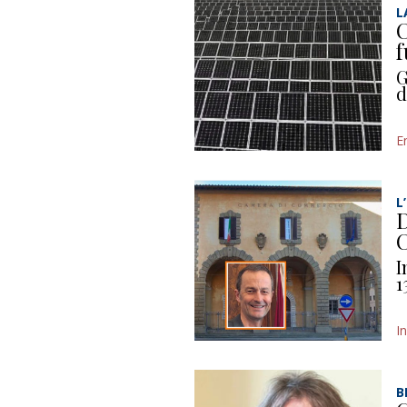
L
C
f
G
d
E
L
D
C
I
1
I
B