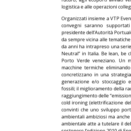
logistica e alle operazioni colle
Organizzati insieme a VTP Events
convegni saranno supportat
presidente dell’Autorità Portua
da sempre vicina alle tematiche
da anni ha intrapreso una serie 
Neutral” in Italia. Be lean, be c
Porto Verde veneziano. Un mot
macchine termiche eliminando gl
concretizzano in una strategia
generazione e/o stoccaggio en
fossili; il miglioramento della rac
raggiungimento delle “emissioni 
cold ironing (elettrificazione 
convinti che uno sviluppo por
ambientali ambiziosi ma anche 
ambientale atte a tutelare il de
sostenere l’edizione 2010 di En