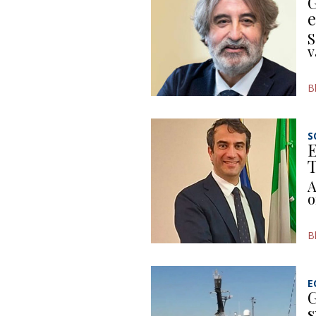
G
e
S
v
B
S
E
T
A
o
B
E
G
s