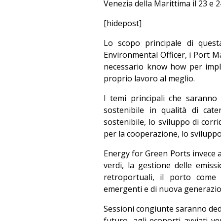
Venezia della Marittima il 23 e 
[hidepost]
Lo scopo principale di quest
Environmental Officer, i Port Ma
necessario know how per imple
proprio lavoro al meglio.
I temi principali che saranno 
sostenibile in qualità di cat
sostenibile, lo sviluppo di corri
per la cooperazione, lo svilupp
Energy for Green Ports invece af
verdi, la gestione delle emissi
retroportuali, il porto come
emergenti e di nuova generazio
Sessioni congiunte saranno dedica
futuro, agli ecoporti avviati v