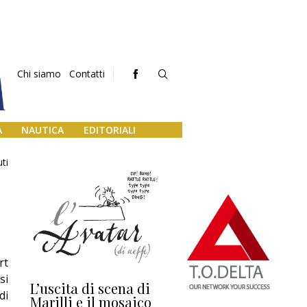
Chi siamo
Contatti
A
NAUTICA
EDITORIALI
ti
rt
si
L’uscita di scena di
Darsena a Europa,
Ho
di
Marilli e il mosaico
guerra e (o) pace
fa