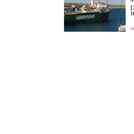
L
i
A