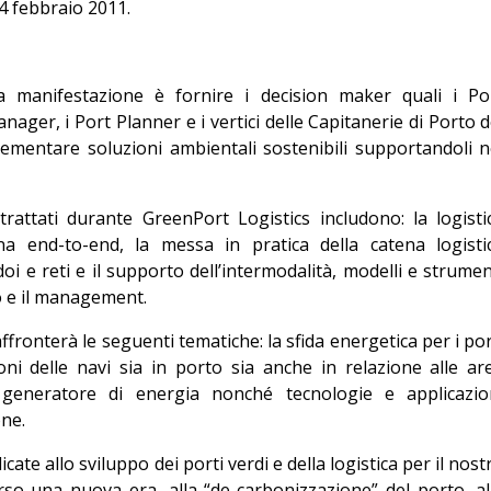
24 febbraio 2011.
Editoriale
a manifestazione è fornire i decision maker quali i Po
nager, i Port Planner e i vertici delle Capitanerie di Porto d
mentare soluzioni ambientali sostenibili supportandoli n
trattati durante GreenPort Logistics includono: la logisti
ena end-to-end, la messa in pratica della catena logisti
doi e reti e il supporto dell’intermodalità, modelli e strumen
o e il management.
fronterà le seguenti tematiche: la sfida energetica per i por
oni delle navi sia in porto sia anche in relazione alle ar
 generatore di energia nonché tecnologie e applicazio
ne.
te allo sviluppo dei porti verdi e della logistica per il nost
erso una nuova era, alla “de-carbonizzazione” del porto, al