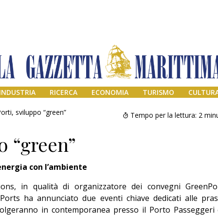
INDUSTRIA
RICERCA
ECONOMIA
TURISMO
CULTUR
orti, sviluppo “green”
Tempo per la lettura:
2
minu
po “green”
energia con l’ambiente
s, in qualità di organizzatore dei convegni GreenPo
Ports ha annunciato due eventi chiave dedicati alle pras
Il provvisorio
 svolgeranno in contemporanea presso il Porto Passeggeri 
permanente