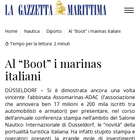
AMBIENTE
Home
Nautica
Diporto
Al “Boot” i marinas italiani
MOBILITÀ
Tempo per la lettura:
2
minuti
INDUSTRIA
Al “Boot” i marinas
italiani
RICERCA
ECONOMIA
DÜSSELDORF – Si è dimostrata ancora una volta
vincente l’abbinata Assomarinas-ADAC (l’associazione
che annovera ben 17 milioni e 200 mila iscritti tra
TURISMO
automobilisti e armatori) per presentare, nel corso
dell’annuale conferenza stampa nell’ambito del Salone
CULTURA
Nautico Internazionale di Düsseldorf, le “novità” della
portualità turistica italiana. Ha infatti stupito stampa e
NAUTICA
operatori presenti la grande mole di investimenti