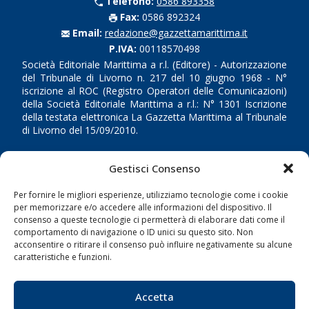
Telefono:
0586 893358
Fax:
0586 892324
Email:
redazione@gazzettamarittima.it
P.IVA:
00118570498
Società Editoriale Marittima a r.l. (Editore) - Autorizzazione
del Tribunale di Livorno n. 217 del 10 giugno 1968 - N°
iscrizione al ROC (Registro Operatori delle Comunicazioni)
della Società Editoriale Marittima a r.l.: N° 1301 Iscrizione
della testata elettronica La Gazzetta Marittima al Tribunale
di Livorno del 15/09/2010.
LINK
Gestisci Consenso
Shipping
Per fornire le migliori esperienze, utilizziamo tecnologie come i cookie
per memorizzare e/o accedere alle informazioni del dispositivo. Il
Porti/Interporti
consenso a queste tecnologie ci permetterà di elaborare dati come il
comportamento di navigazione o ID unici su questo sito. Non
Trasporti
acconsentire o ritirare il consenso può influire negativamente su alcune
Varie
caratteristiche e funzioni.
Sostenibilità
Accetta
Compagnie di Navigazione