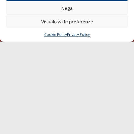
Blue economy
Nega
Diporto
Visualizza le preferenze
Chi siamo
Contatti
Cookie Policy
Privacy Policy
CHIAMA
SCRIVI
SEGUI
© 1968 - 2026 Tutti i diritti sono riservati
Cookie Policy
Privacy Policy
Mappa del sito
born in
MaMaStudiOs