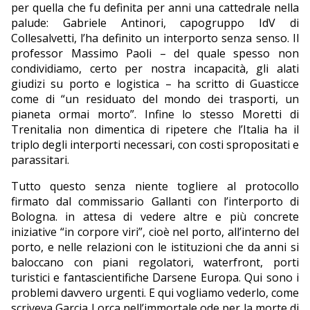
per quella che fu definita per anni una cattedrale nella
palude: Gabriele Antinori, capogruppo IdV di
Collesalvetti, l’ha definito un interporto senza senso. Il
professor Massimo Paoli – del quale spesso non
condividiamo, certo per nostra incapacità, gli alati
giudizi su porto e logistica – ha scritto di Guasticce
come di “un residuato del mondo dei trasporti, un
pianeta ormai morto”. Infine lo stesso Moretti di
Trenitalia non dimentica di ripetere che l’Italia ha il
triplo degli interporti necessari, con costi spropositati e
parassitari.
Tutto questo senza niente togliere al protocollo
firmato dal commissario Gallanti con l’interporto di
Bologna. in attesa di vedere altre e più concrete
iniziative “in corpore viri”, cioè nel porto, all’interno del
porto, e nelle relazioni con le istituzioni che da anni si
baloccano con piani regolatori, waterfront, porti
turistici e fantascientifiche Darsene Europa. Qui sono i
problemi davvero urgenti. E qui vogliamo vederlo, come
scriveva Garcia Lorca nell’immortale ode per la morte di