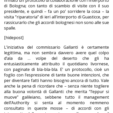
firmato un protocollo di collaborazione con l’interporto
di Bologna; con tanto di scambio di visite con il suo
EDITORIALI
presidente, e quindi – fa un po’ sorridere la cosa – la
visita “riparatoria” di ieri all’interporto di Guasticce, per
rassicurarlo che gli accordi bolognesi non sono alle sue
spalle.
[hidepost]
L’iniziativa del commissario Gallanti è certamente
legittima, ma non sembra davvero avere quel colpo
d’ala da … volpe del deserto che gli ha
entusiasticamente attribuito il quotidiano livornese,
con paginate di bla-bla-bla. E’ un protocollo, cioè un
foglio con l’espressione di tante buone intenzioni, che
per diventare fatti hanno bisogno ancora di tutto. Vale
anche la pena di ricordare che – senza niente togliere
alla buona volontà di Gallanti: che merita “l’eppur si
muove” galileiano, sebbene tutto il management
dell’Authority si senta al momento nemmeno
consultato in queste mosse – di accordi con gli