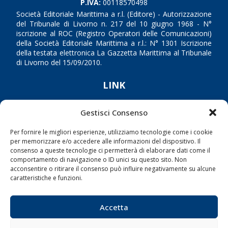
P.IVA:
00118570498
Società Editoriale Marittima a r.l. (Editore) - Autorizzazione
del Tribunale di Livorno n. 217 del 10 giugno 1968 - N°
iscrizione al ROC (Registro Operatori delle Comunicazioni)
della Società Editoriale Marittima a r.l.: N° 1301 Iscrizione
della testata elettronica La Gazzetta Marittima al Tribunale
di Livorno del 15/09/2010.
LINK
Shipping
Gestisci Consenso
Porti/Interporti
Per fornire le migliori esperienze, utilizziamo tecnologie come i cookie
Trasporti
per memorizzare e/o accedere alle informazioni del dispositivo. Il
consenso a queste tecnologie ci permetterà di elaborare dati come il
Varie
comportamento di navigazione o ID unici su questo sito. Non
acconsentire o ritirare il consenso può influire negativamente su alcune
Sostenibilità
caratteristiche e funzioni.
Compagnie di Navigazione
Blue economy
Accetta
Diporto