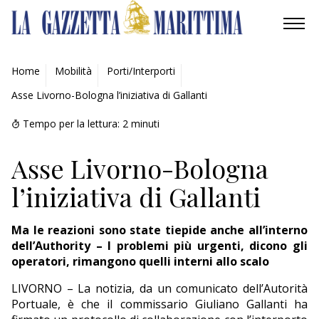
AMBIENTE
Home
Mobilità
Porti/Interporti
Asse Livorno-Bologna l’iniziativa di Gallanti
MOBILITÀ
Tempo per la lettura:
2
minuti
INDUSTRIA
Asse Livorno-Bologna
RICERCA
l’iniziativa di Gallanti
ECONOMIA
Ma le reazioni sono state tiepide anche all’interno
TURISMO
dell’Authority – I problemi più urgenti, dicono gli
operatori, rimangono quelli interni allo scalo
CULTURA
LIVORNO – La notizia, da un comunicato dell’Autorità
Portuale, è che il commissario Giuliano Gallanti ha
NAUTICA