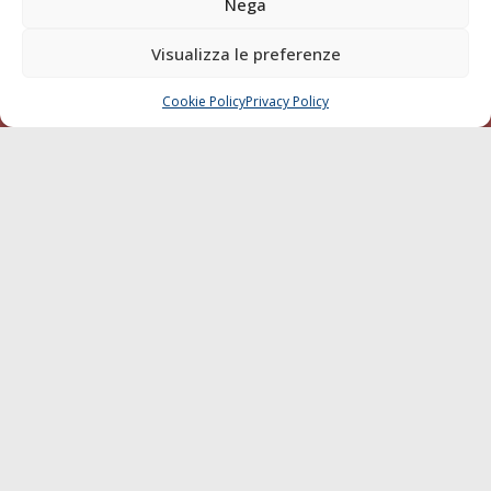
Nega
Chi siamo
Contatti
Visualizza le preferenze
SEGUI
Cookie Policy
Privacy Policy
CHIAMA
SCRIVI
© 1968 - 2026 Tutti i diritti sono riservati
Cookie Policy
Privacy Policy
Mappa del sito
born in
MaMaStudiOs