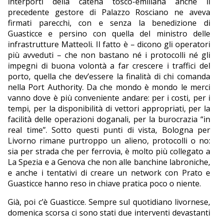
interporti della catena tosco-emiliana anche il
precedente gestore di Palazzo Rosciano ne aveva
firmati parecchi, con e senza la benedizione di
Guasticce e persino con quella del ministro delle
infrastrutture Matteoli. Il fatto è – dicono gli operatori
più avveduti – che non bastano né i protocolli né gli
impegni di buona volontà a far crescere i traffici del
porto, quella che dev’essere la finalità di chi comanda
nella Port Authority. Da che mondo è mondo le merci
vanno dove è più conveniente andare: per i costi, per i
tempi, per la disponibilità di vettori appropriati, per la
facilità delle operazioni doganali, per la burocrazia “in
real time”. Sotto questi punti di vista, Bologna per
Livorno rimane purtroppo un alieno, protocolli o no:
sia per strada che per ferrovia, è molto più collegato a
La Spezia e a Genova che non alle banchine labroniche,
e anche i tentativi di creare un network con Prato e
Guasticce hanno reso in chiave pratica poco o niente.
Già, poi c’è Guasticce. Sempre sul quotidiano livornese,
domenica scorsa ci sono stati due interventi devastanti