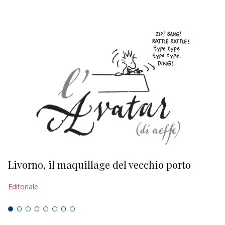
Livorno, il maquillage del vecchio porto
L
s
Editoriale
Ed