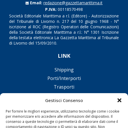
Email:
redazione@gazzettamarittima.it
P.IVA:
00118570498
Società Editoriale Marittima a r.l. (Editore) - Autorizzazione
del Tribunale di Livorno n. 217 del 10 giugno 1968 - N°
iscrizione al ROC (Registro Operatori delle Comunicazioni)
della Società Editoriale Marittima a r.l.: N° 1301 Iscrizione
della testata elettronica La Gazzetta Marittima al Tribunale
di Livorno del 15/09/2010.
LINK
Shipping
Porti/Interporti
Trasporti
Varie
Gestisci Consenso
Sostenibilità
Per fornire le migliori esperienze, utilizziamo tecnologie come i cookie
Compagnie di Navigazione
per memorizzare e/o accedere alle informazioni del dispositivo. Il
Blue economy
consenso a queste tecnologie ci permetterà di elaborare dati come il
comportamento di navigazione o ID unici su questo sito. Non