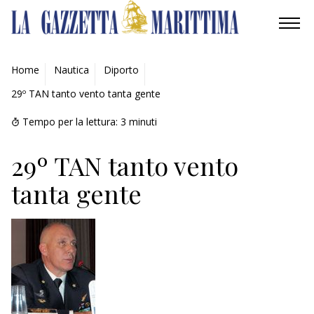
AMBIENTE
Home
Nautica
Diporto
29º TAN tanto vento tanta gente
MOBILITÀ
Tempo per la lettura:
3
minuti
INDUSTRIA
29º TAN tanto vento
RICERCA
tanta gente
ECONOMIA
TURISMO
CULTURA
NAUTICA