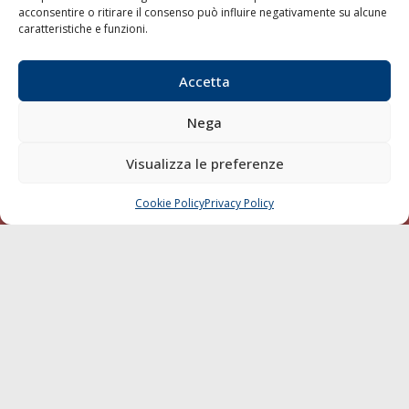
Diporto
acconsentire o ritirare il consenso può influire negativamente su alcune
caratteristiche e funzioni.
Chi siamo
Contatti
Accetta
SEGUI
Nega
Visualizza le preferenze
Cookie Policy
Privacy Policy
CHIAMA
SCRIVI
© 1968 - 2026 Tutti i diritti sono riservati
Cookie Policy
Privacy Policy
Mappa del sito
born in
MaMaStudiOs