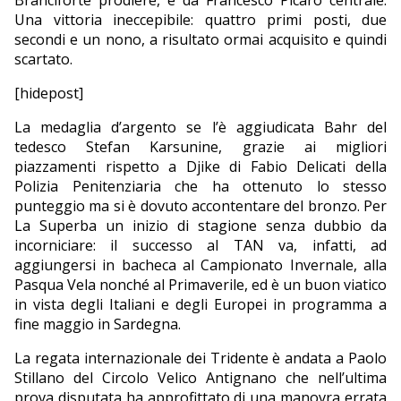
Branciforte prodiere, e da Francesco Picaro centrale.
Una vittoria ineccepibile: quattro primi posti, due
secondi e un nono, a risultato ormai acquisito e quindi
scartato.
[hidepost]
La medaglia d’argento se l’è aggiudicata Bahr del
tedesco Stefan Karsunine, grazie ai migliori
piazzamenti rispetto a Djike di Fabio Delicati della
Polizia Penitenziaria che ha ottenuto lo stesso
punteggio ma si è dovuto accontentare del bronzo. Per
La Superba un inizio di stagione senza dubbio da
incorniciare: il successo al TAN va, infatti, ad
aggiungersi in bacheca al Campionato Invernale, alla
Pasqua Vela nonché al Primaverile, ed è un buon viatico
in vista degli Italiani e degli Europei in programma a
fine maggio in Sardegna.
La regata internazionale dei Tridente è andata a Paolo
Stillano del Circolo Velico Antignano che nell’ultima
prova disputata ha approfittato di una manovra errata