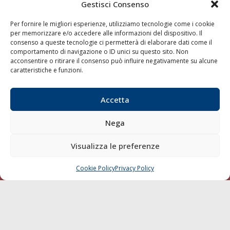
Gestisci Consenso
Shipping
Per fornire le migliori esperienze, utilizziamo tecnologie come i cookie
Porti/Interporti
per memorizzare e/o accedere alle informazioni del dispositivo. Il
Trasporti
consenso a queste tecnologie ci permetterà di elaborare dati come il
comportamento di navigazione o ID unici su questo sito. Non
Varie
acconsentire o ritirare il consenso può influire negativamente su alcune
caratteristiche e funzioni.
Sostenibilità
Compagnie di Navigazione
Accetta
Blue economy
Diporto
Nega
Chi siamo
Visualizza le preferenze
Contatti
Cookie Policy
Privacy Policy
CHIAMA
SCRIVI
SEGUI