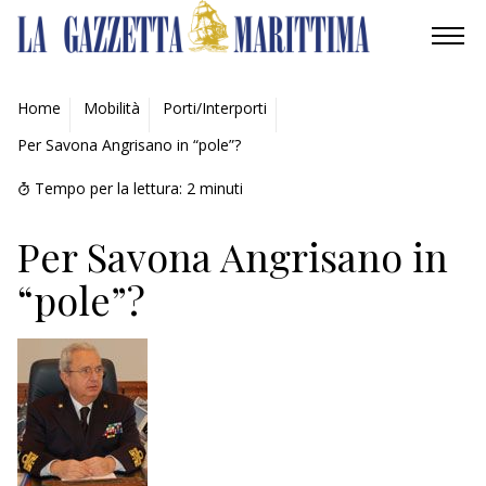
AMBIENTE
Home
Mobilità
Porti/Interporti
Per Savona Angrisano in “pole”?
MOBILITÀ
Tempo per la lettura:
2
minuti
INDUSTRIA
Per Savona Angrisano in
RICERCA
“pole”?
ECONOMIA
TURISMO
CULTURA
NAUTICA