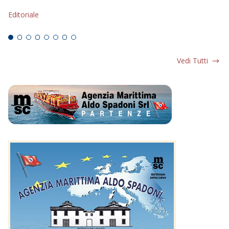
s
Editoriale
Ed
Vedi Tutti