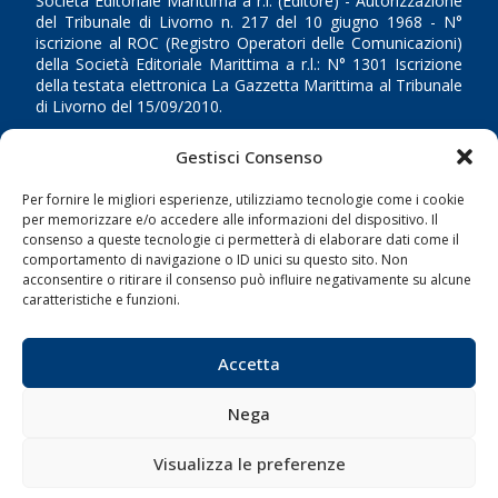
Società Editoriale Marittima a r.l. (Editore) - Autorizzazione
del Tribunale di Livorno n. 217 del 10 giugno 1968 - N°
iscrizione al ROC (Registro Operatori delle Comunicazioni)
della Società Editoriale Marittima a r.l.: N° 1301 Iscrizione
della testata elettronica La Gazzetta Marittima al Tribunale
di Livorno del 15/09/2010.
LINK
Gestisci Consenso
Per fornire le migliori esperienze, utilizziamo tecnologie come i cookie
Shipping
per memorizzare e/o accedere alle informazioni del dispositivo. Il
consenso a queste tecnologie ci permetterà di elaborare dati come il
Porti/Interporti
comportamento di navigazione o ID unici su questo sito. Non
Trasporti
acconsentire o ritirare il consenso può influire negativamente su alcune
caratteristiche e funzioni.
Varie
Sostenibilità
Accetta
Compagnie di Navigazione
Blue economy
Nega
Diporto
Visualizza le preferenze
Chi siamo