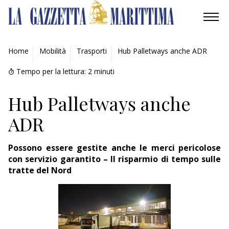
AMBIENTE
Home
Mobilità
Trasporti
Hub Palletways anche ADR
MOBILITÀ
Tempo per la lettura:
2
minuti
INDUSTRIA
Hub Palletways anche
ADR
RICERCA
ECONOMIA
Possono essere gestite anche le merci pericolose
con servizio garantito – Il risparmio di tempo sulle
tratte del Nord
TURISMO
CULTURA
NAUTICA