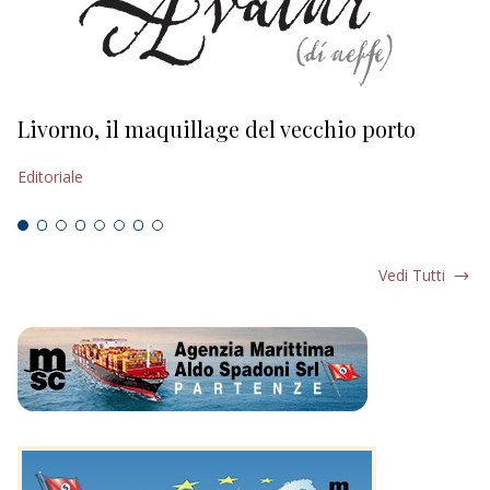
Livorno, il maquillage del vecchio porto
L
s
Editoriale
Ed
Vedi Tutti