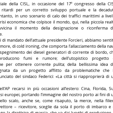
ciale della CISL, in occasione del 17º congresso della CI
Editoriale
o, ritardi per un corretto sviluppo portuale e la decadu
tanto, in uno scenario di calo dei traffici marittimi a livel
isi economica che colpisce il mondo, qui, nella piccola real
 avvicina il momento della designazione o riconferma d
e.
i di mandato dell’attuale presidente Forcieri, abbiamo senti
more, di cold ironing, che comporta l’allacciamento della na
on spegnimento dei diesel generatori di corrente di bordo, c
roducono fumi e rumore; dell’utopistico progetto 
e per ottenere corrente pulita; della bellissima idea d
gnata da un progetto afflitto da problematiche che 
ciato del sindaco Federici: «La città si riapproprierà di 
l’AP recarsi in più occasioni all’estero: Cina, Florida, S
si europei, portando l’immagine del nostro porto ai fini di 
ello scalo, anche se, come risaputo, la merce, nella filie
ttore – ricevitore, sceglie da sola il porto di imbarco e 
ngo la direttrice di marcia, che va dai luoghi di produzione 