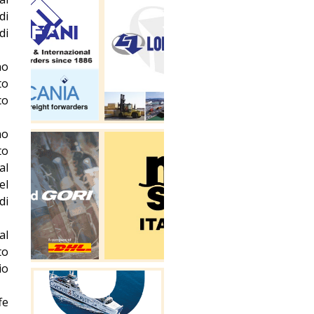
di
di
no
to
co
no
to
al
el
di
al
to
io
fe