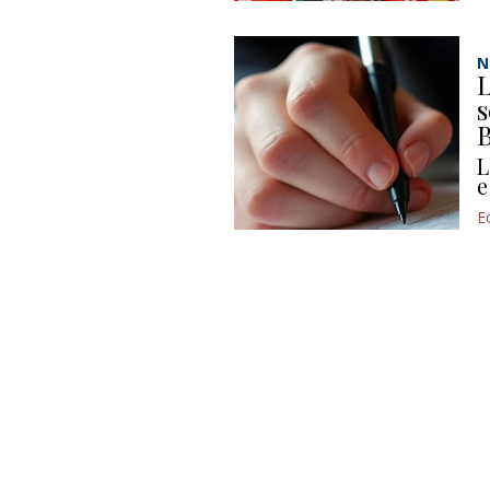
N
L
s
B
L
e
E