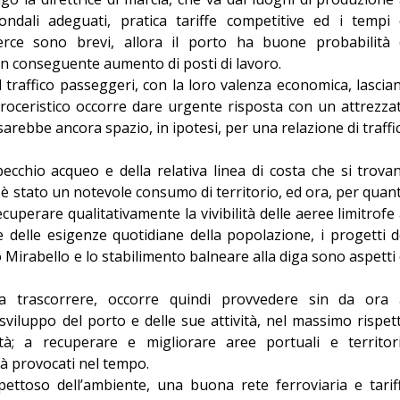
ndali adeguati, pratica tariffe competitive ed i tempi 
rce sono brevi, allora il porto ha buone probabilità 
con conseguente aumento di posti di lavoro.
 al traffico passeggeri, con la loro valenza economica, lascia
croceristico occorre dare urgente risposta con un attrezza
rebbe ancora spazio, in ipotesi, per una relazione di traffi
pecchio acqueo e della relativa linea di costa che si trova
vi è stato un notevole consumo di territorio, ed ora, per quan
cuperare qualitativamente la vivibilità delle aeree limitrofe 
 e delle esigenze quotidiane della popolazione, i progetti d
Mirabello e lo stabilimento balneare alla diga sono aspetti 
 trascorrere, occorre quindi provvedere sin da ora 
viluppo del porto e delle sue attività, nel massimo rispet
ttà; a recuperare e migliorare aree portuali e territor
ià provocati nel tempo.
pettoso dell’ambiente, una buona rete ferroviaria e tarif