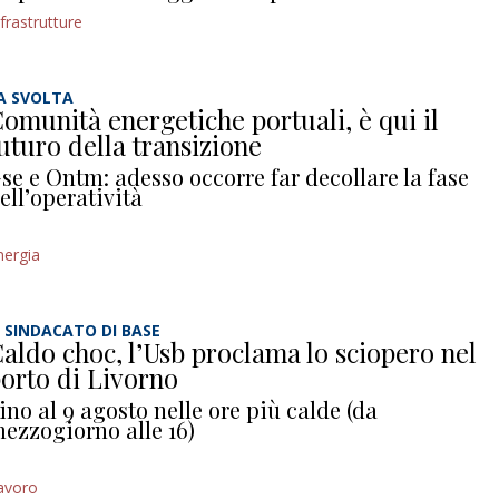
nfrastrutture
A SVOLTA
omunità energetiche portuali, è qui il
uturo della transizione
se e Ontm: adesso occorre far decollare la fase
ell’operatività
nergia
L SINDACATO DI BASE
aldo choc, l’Usb proclama lo sciopero nel
orto di Livorno
ino al 9 agosto nelle ore più calde (da
ezzogiorno alle 16)
avoro