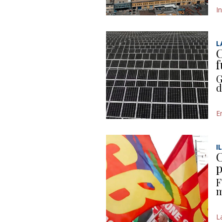
I
L
C
f
G
d
E
I
C
p
F
m
L