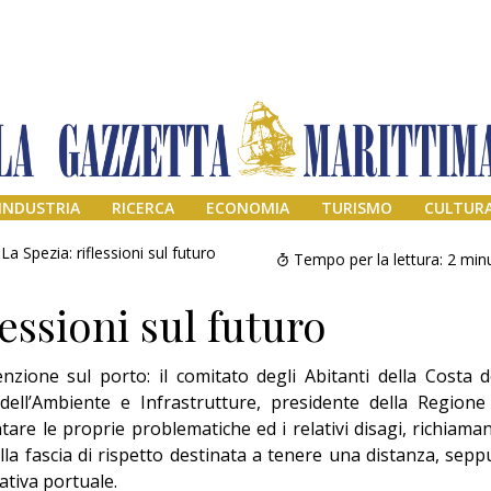
INDUSTRIA
RICERCA
ECONOMIA
TURISMO
CULTUR
La Spezia: riflessioni sul futuro
Tempo per la lettura:
2
minu
lessioni sul futuro
nzione sul porto: il comitato degli Abitanti della Costa d
 dell’Ambiente e Infrastrutture, presidente della Regione
are le proprie problematiche ed i relativi disagi, richiama
lla fascia di rispetto destinata a tenere una distanza, sepp
Addio amico
Giorgio
ativa portuale.