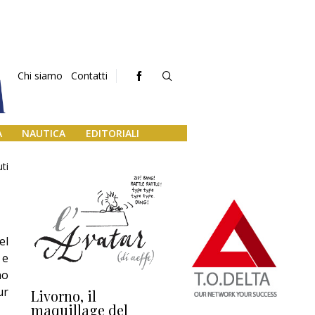
Chi siamo
Contatti
A
NAUTICA
EDITORIALI
ti
el
 e
no
ur
Livorno, il
L’uscita di scena di
Da
maquillage del
Marilli e il mosaico
gu