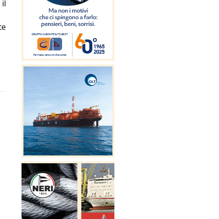
il
te