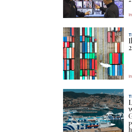
I
T
I
2
I
T
L
w
P
h