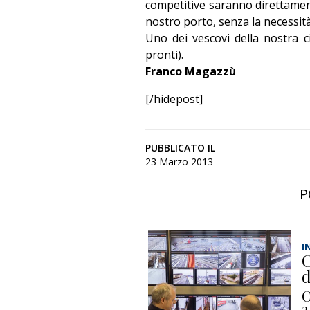
competitive saranno direttamente 
nostro porto, senza la necessit
Uno dei vescovi della nostra ci
pronti).
Franco Magazzù
[/hidepost]
PUBBLICATO IL
23 Marzo 2013
P
I
C
d
C
2