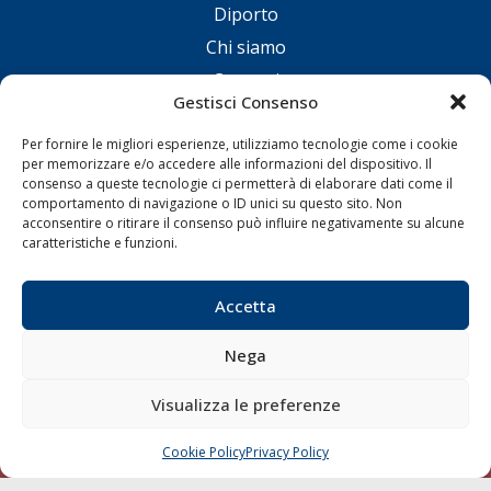
Diporto
Chi siamo
Contatti
Gestisci Consenso
SEGUI
Per fornire le migliori esperienze, utilizziamo tecnologie come i cookie
per memorizzare e/o accedere alle informazioni del dispositivo. Il
consenso a queste tecnologie ci permetterà di elaborare dati come il
comportamento di navigazione o ID unici su questo sito. Non
acconsentire o ritirare il consenso può influire negativamente su alcune
caratteristiche e funzioni.
Accetta
© 1968 - 2026 Tutti i diritti sono riservati
Nega
Cookie Policy
Privacy Policy
Mappa del sito
born in
MaMaStudiOs
Visualizza le preferenze
Cookie Policy
Privacy Policy
CHIAMA
SCRIVI