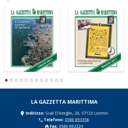
LA GAZZETTA MARITTIMA
Indirizzo:
Scali D'Azeglio, 20, 57123 Livorno
Telefono:
0586 893358
Fax:
0586 892324