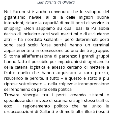
Luìs Valente de Oliveira.
Nel Forum si è anche convenuto che lo sviluppo del
gigantismo navale, al di là delle migliori buone
intenzioni, riduce la capacità di molti porti di servire lo
shipping: «Non sappiamo su quali basi la P3 abbia
deciso di includere certi scali marittimi e di escluderne
altri – ha ricordato Gallanti – però determinati porti
sono stati scelti forse perché hanno un terminal
appartenente o in concessione ad uno dei tre gruppi».
Si torna all’affermazione di partenza: i grandi gruppi
hanno fatto il possibile per impadronirsi di ogni anello
della catena logistica e adesso cercano di mettere a
frutto quello che hanno acquistato a caro prezzo,
riducendo le perdite. Il tutto – e questo è stato a più
riprese sottolineato – nella colpevole incomprensione
del fenomeno da parte della politica.
Trovare sinergie tra i porti, creando sistemi e
specializzandosi invece di scannarsi sugli stessi traffici:
ecco il ragionamento politico che ha unito le
preoccupazioni di Gallanti e di molti altri illustri ospiti