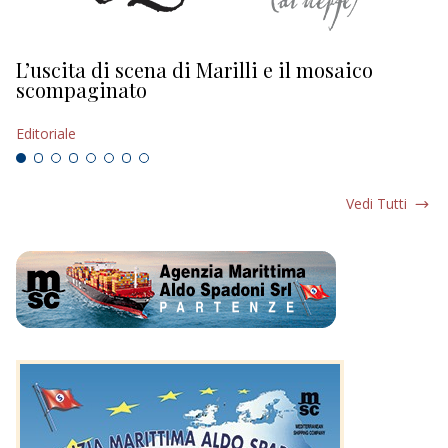
L’uscita di scena di Marilli e il mosaico
D
scompaginato
Ed
Editoriale
Vedi Tutti