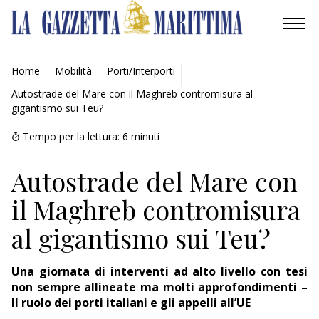
AMBIENTE
Home
Mobilità
Porti/Interporti
Autostrade del Mare con il Maghreb contromisura al
MOBILITÀ
gigantismo sui Teu?
INDUSTRIA
Tempo per la lettura:
6
minuti
RICERCA
Autostrade del Mare con
il Maghreb contromisura
ECONOMIA
al gigantismo sui Teu?
TURISMO
Una giornata di interventi ad alto livello con tesi
CULTURA
non sempre allineate ma molti approfondimenti –
Il ruolo dei porti italiani e gli appelli all’UE
NAUTICA