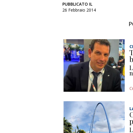
PUBBLICATO IL
26 Febbraio 2014
P
C
T
b
L
n
C
L
C
p
L