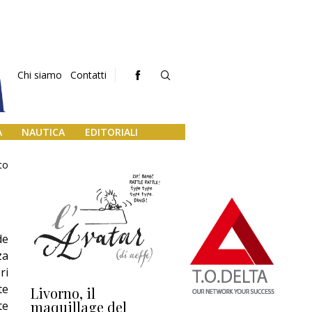
Chi siamo
Contatti
A
NAUTICA
EDITORIALI
to
de
za
ri
te
Livorno, il
L’uscita di scena di
Da
maquillage del
Marilli e il mosaico
gu
te