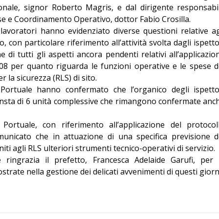
onale, signor Roberto Magris, e dal dirigente responsabi
Editoriale
se e Coordinamento Operativo, dottor Fabio Crosilla.
lavoratori hanno evidenziato diverse questioni relative ag
o, con particolare riferimento all’attività svolta dagli ispetto
e di tutti gli aspetti ancora pendenti relativi all’applicazio
008 per quanto riguarda le funzioni operative e le spese d
 la sicurezza (RLS) di sito.
à Portuale hanno confermato che l’organico degli ispetto
onsta di 6 unità complessive che rimangono confermate anc
à Portuale, con riferimento all’applicazione del protocol
unicato che in attuazione di una specifica previsione d
ti agli RLS ulteriori strumenti tecnico-operativi di servizio.
e ringrazia il prefetto, Francesca Adelaide Garufi, per 
strate nella gestione dei delicati avvenimenti di questi giorn