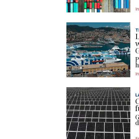
I
T
L
w
P
h
I
L
C
f
G
d
E