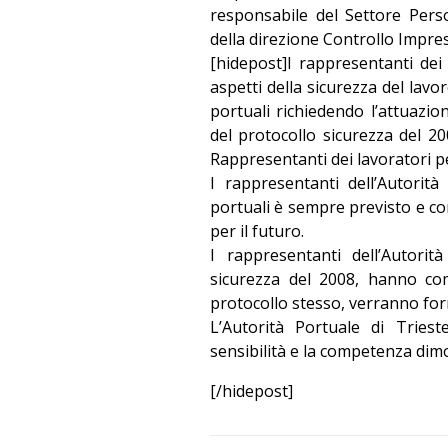
responsabile del Settore Pers
della direzione Controllo Impre
[hidepost]I rappresentanti dei 
aspetti della sicurezza del lavor
portuali richiedendo l’attuazion
del protocollo sicurezza del 2
Rappresentanti dei lavoratori per
I rappresentanti dell’Autorit
portuali è sempre previsto e c
per il futuro.
I rappresentanti dell’Autorit
sicurezza del 2008, hanno com
protocollo stesso, verranno forni
L’Autorità Portuale di Triest
sensibilità e la competenza dimo
[/hidepost]