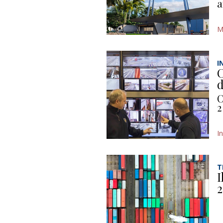
a
M
I
C
d
C
2
I
T
I
2