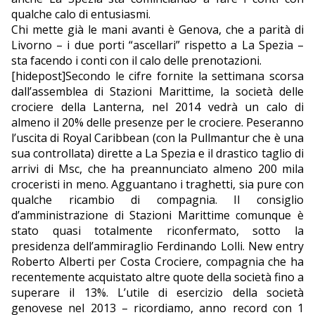
qualche calo di entusiasmi.
Chi mette già le mani avanti è Genova, che a parità di
Livorno – i due porti “ascellari” rispetto a La Spezia –
sta facendo i conti con il calo delle prenotazioni.
[hidepost]Secondo le cifre fornite la settimana scorsa
dall’assemblea di Stazioni Marittime, la società delle
crociere della Lanterna, nel 2014 vedrà un calo di
almeno il 20% delle presenze per le crociere. Peseranno
l’uscita di Royal Caribbean (con la Pullmantur che è una
sua controllata) dirette a La Spezia e il drastico taglio di
arrivi di Msc, che ha preannunciato almeno 200 mila
croceristi in meno. Agguantano i traghetti, sia pure con
qualche ricambio di compagnia. Il consiglio
d’amministrazione di Stazioni Marittime comunque è
stato quasi totalmente riconfermato, sotto la
presidenza dell’ammiraglio Ferdinando Lolli. New entry
Roberto Alberti per Costa Crociere, compagnia che ha
recentemente acquistato altre quote della società fino a
superare il 13%. L’utile di esercizio della società
genovese nel 2013 – ricordiamo, anno record con 1