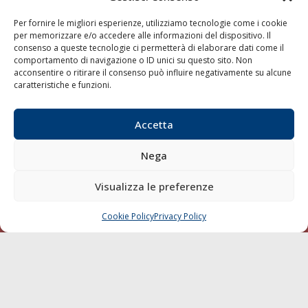
Chi siamo
Per fornire le migliori esperienze, utilizziamo tecnologie come i cookie
per memorizzare e/o accedere alle informazioni del dispositivo. Il
Contatti
consenso a queste tecnologie ci permetterà di elaborare dati come il
comportamento di navigazione o ID unici su questo sito. Non
acconsentire o ritirare il consenso può influire negativamente su alcune
SEGUI
caratteristiche e funzioni.
Accetta
Nega
Visualizza le preferenze
© 1968 - 2026 Tutti i diritti sono riservati
Cookie Policy
Privacy Policy
Mappa del sito
Cookie Policy
Privacy Policy
CHIAMA
SCRIVI
born in
MaMaStudiOs