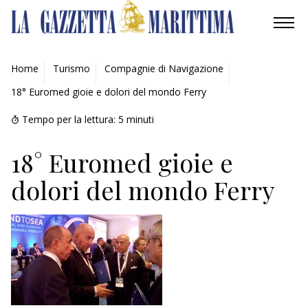
AMBIENTE
Home
Turismo
Compagnie di Navigazione
18° Euromed gioie e dolori del mondo Ferry
MOBILITÀ
Tempo per la lettura:
5
minuti
INDUSTRIA
18° Euromed gioie e
RICERCA
dolori del mondo Ferry
ECONOMIA
TURISMO
CULTURA
NAUTICA