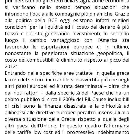
pur persistendo gli effetti della stagnazione economica
si verificano nello stesso tempo situazioni che
infondono fiducia alle compagnie più dinamiche. Grazie
alla politica della BCE oggi esistono infatti migliori
condizioni per la liquidità ed il costo del denaro è più
basso e ciò sta generando investimenti; in secondo
luogo il cambio vantaggioso con l’America sta
favorendo le esportazioni europee e, in ultimo,
nonostante la peggiorata situazione geopolitica, il
costo dei combustibili è diminuito rispetto al picco del
2012”.
Entrando nelle specifiche aree trattate: in quella greca
la crisi del settore mercantile si è avvertita più che negli
altri paesi europei ed è stata determinata – oltre che
dai noti fattori – dalla specificità del Paese che ha un
debito pubblico di circa il 200% del Pil. Cause ineludibili
di crisi sono la finanza disastrata e la difficoltà ad
allinearsi alle direttive europee peraltro insensibili alla
diversa situazione della Grecia rispetto a quella degli
altri paesi dell’Unione. In questo quadro l’affermarsi
delle tariffe low cost ed il progressivo indebitamento