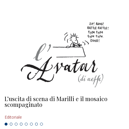
L’uscita di scena di Marilli e il mosaico
D
scompaginato
Ed
Editoriale