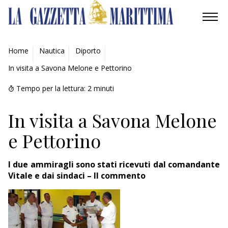
AMBIENTE
Home
Nautica
Diporto
In visita a Savona Melone e Pettorino
MOBILITÀ
Tempo per la lettura:
2
minuti
INDUSTRIA
In visita a Savona Melone
RICERCA
e Pettorino
ECONOMIA
I due ammiragli sono stati ricevuti dal comandante
TURISMO
Vitale e dai sindaci – Il commento
CULTURA
NAUTICA