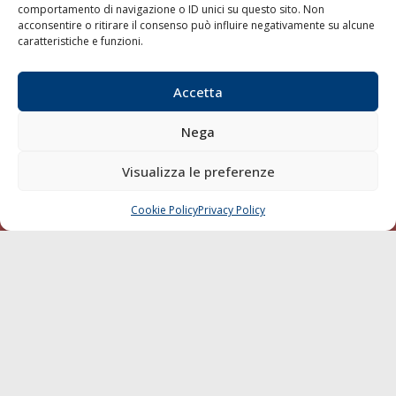
comportamento di navigazione o ID unici su questo sito. Non
Sostenibilità
acconsentire o ritirare il consenso può influire negativamente su alcune
Compagnie di Navigazione
caratteristiche e funzioni.
Blue economy
Accetta
Diporto
Chi siamo
Nega
Contatti
Visualizza le preferenze
SEGUI
Cookie Policy
Privacy Policy
CHIAMA
SCRIVI
© 1968 - 2026 Tutti i diritti sono riservati
Cookie Policy
Privacy Policy
Mappa del sito