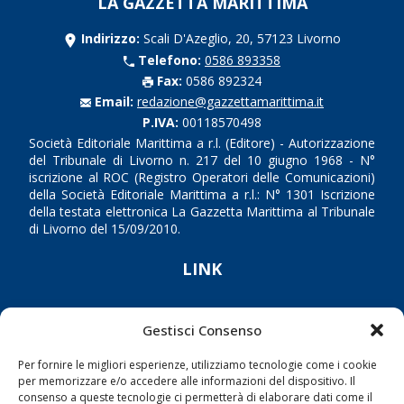
LA GAZZETTA MARITTIMA
Indirizzo:
Scali D'Azeglio, 20, 57123 Livorno
Telefono:
0586 893358
Fax:
0586 892324
Email:
redazione@gazzettamarittima.it
P.IVA:
00118570498
Società Editoriale Marittima a r.l. (Editore) - Autorizzazione
del Tribunale di Livorno n. 217 del 10 giugno 1968 - N°
iscrizione al ROC (Registro Operatori delle Comunicazioni)
della Società Editoriale Marittima a r.l.: N° 1301 Iscrizione
della testata elettronica La Gazzetta Marittima al Tribunale
di Livorno del 15/09/2010.
LINK
Shipping
Gestisci Consenso
Porti/Interporti
Trasporti
Per fornire le migliori esperienze, utilizziamo tecnologie come i cookie
per memorizzare e/o accedere alle informazioni del dispositivo. Il
Varie
consenso a queste tecnologie ci permetterà di elaborare dati come il