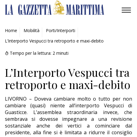
AMBIENTE
Home
Mobilità
Porti/Interporti
L’Interporto Vespucci tra retroporto e maxi-debito
MOBILITÀ
Tempo per la lettura:
2
minuti
INDUSTRIA
L’Interporto Vespucci tra
RICERCA
retroporto e maxi-debito
ECONOMIA
LIVORNO – Doveva cambiare molto o tutto per non
TURISMO
cambiare (quasi) niente all’interporto Vespucci di
Guasticce. L’assemblea straordinaria invece, che
CULTURA
sembrava si dovesse impegnare a una revisione
sostanziale anche dei vertici a cominciare dal
NAUTICA
presidente, alla fine si è limitata a ridurre il consiglio