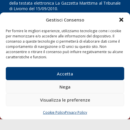
della testata elettronica La Gazzetta Marittima al Tribunale
di Livorno del 15/09/2010.
Gestisci Consenso
LINK
Per fornire le migliori esperienze, utilizziamo tecnologie come i cookie
Shipping
per memorizzare e/o accedere alle informazioni del dispositivo. Il
consenso a queste tecnologie ci permetterà di elaborare dati come il
Porti/Interporti
comportamento di navigazione o ID unici su questo sito. Non
acconsentire o ritirare il consenso può influire negativamente su alcune
Trasporti
caratteristiche e funzioni.
Varie
Sostenibilità
Accetta
Compagnie di Navigazione
Nega
Blue economy
Diporto
Visualizza le preferenze
Chi siamo
Cookie Policy
Privacy Policy
Contatti
CHIAMA
SCRIVI
SEGUI