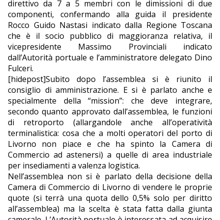
direttivo da 7 a 5 membri con le dimissioni di due
componenti, confermando alla guida il presidente
EDITORIALI
Rocco Guido Nastasi indicato dalla Regione Toscana
che è il socio pubblico di maggioranza relativa, il
vicepresidente Massimo Provinciali indicato
dall’Autorità portuale e l’amministratore delegato Dino
Fulceri.
[hidepost]Subito dopo l’assemblea si è riunito il
consiglio di amministrazione. E si è parlato anche e
specialmente della “mission”: che deve integrare,
secondo quanto approvato dall’assemblea, le funzioni
di retroporto (allargandole anche all’operatività
terminalistica: cosa che a molti operatori del porto di
Livorno non piace e che ha spinto la Camera di
Commercio ad astenersi) a quelle di area industriale
per insediamenti a valenza logistica.
Nell’assemblea non si è parlato della decisione della
Camera di Commercio di Livorno di vendere le proprie
quote (si terrà una quota dello 0,5% solo per diritto
all’assemblea) ma la scelta è stata fatta dalla giunta
camerale. L’Autorità portuale è interessata ad acquisire