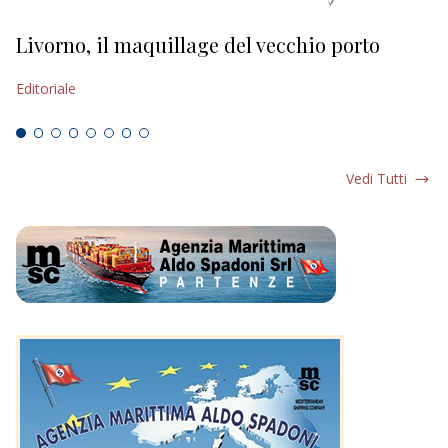
Livorno, il maquillage del vecchio porto
L
s
Editoriale
Ed
Vedi Tutti