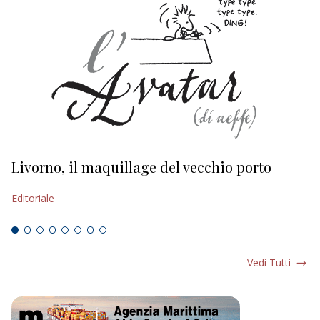
Livorno, il maquillage del vecchio porto
L
s
Editoriale
Ed
Vedi Tutti