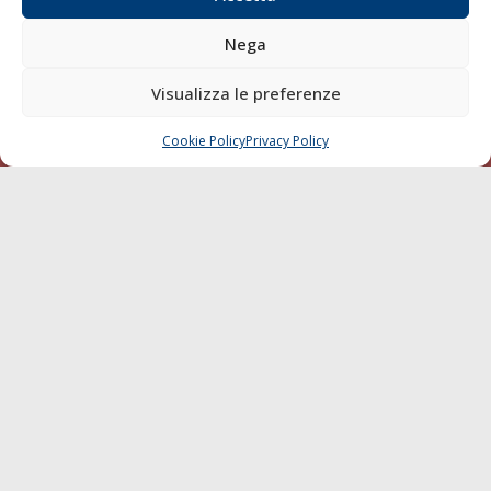
Blue economy
Nega
Diporto
Chi siamo
Visualizza le preferenze
Contatti
Cookie Policy
Privacy Policy
CHIAMA
SCRIVI
SEGUI
© 1968 - 2026 Tutti i diritti sono riservati
Cookie Policy
Privacy Policy
Mappa del sito
born in
MaMaStudiOs