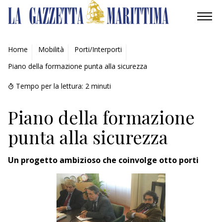
AMBIENTE
Home
Mobilità
Porti/Interporti
Piano della formazione punta alla sicurezza
MOBILITÀ
Tempo per la lettura:
2
minuti
INDUSTRIA
Piano della formazione
RICERCA
punta alla sicurezza
ECONOMIA
Un progetto ambizioso che coinvolge otto porti
TURISMO
CULTURA
NAUTICA