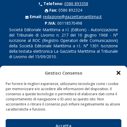
Telefono:
0586 893358
Fax:
0586 892324
Email:
redazione@gazzettamarittima.it
P.IVA:
00118570498
Società Editoriale Marittima a r.l. (Editore) - Autorizzazione
del Tribunale di Livorno n. 217 del 10 giugno 1968 - N°
iscrizione al ROC (Registro Operatori delle Comunicazioni)
della Società Editoriale Marittima a r.l.: N° 1301 Iscrizione
della testata elettronica La Gazzetta Marittima al Tribunale
di Livorno del 15/09/2010.
LINK
Gestisci Consenso
Shipping
Per fornire le migliori esperienze, utilizziamo tecnologie come i cookie
per memorizzare e/o accedere alle informazioni del dispositivo. Il
Porti/Interporti
consenso a queste tecnologie ci permetterà di elaborare dati come il
comportamento di navigazione o ID unici su questo sito. Non
Trasporti
acconsentire o ritirare il consenso può influire negativamente su alcune
Varie
caratteristiche e funzioni.
Sostenibilità
Compagnie di Navigazione
Accetta