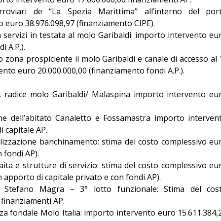
rroviari de “La Spezia Marittima” all’interno del por
 euro 38.976.098,97 (finanziamento CIPE).
 servizi in testata al molo Garibaldi: importo intervento eu
i A.P.).
 zona prospiciente il molo Garibaldi e canale di accesso al 
ento euro 20.000.000,00 (finanziamento fondi A.P.).
F. radice molo Garibaldi/ Malaspina importo intervento eu
one dell’abitato Canaletto e Fossamastra importo interven
 capitale AP.
ealizzazione banchinamento: stima del costo complessivo eu
 fondi AP).
Paita e strutture di servizio: stima del costo complessivo eu
 apporto di capitale privato e con fondi AP).
S. Stefano Magra – 3° lotto funzionale: Stima del cos
 finanziamenti AP.
a fondale Molo Italia: importo intervento euro 15.611.384,