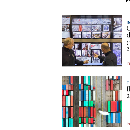
P
I
C
d
C
2
I
T
I
2
I