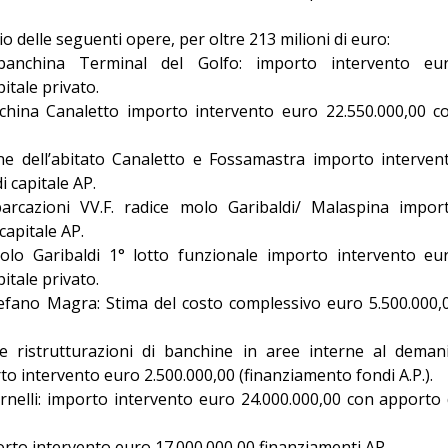
vio delle seguenti opere, per oltre 213 milioni di euro:
 banchina Terminal del Golfo: importo intervento eu
itale privato.
nchina Canaletto importo intervento euro 22.550.000,00 c
one dell’abitato Canaletto e Fossamastra importo interven
 capitale AP.
arcazioni VV.F. radice molo Garibaldi/ Malaspina impor
capitale AP.
olo Garibaldi 1° lotto funzionale importo intervento eu
itale privato.
tefano Magra: Stima del costo complessivo euro 5.500.000,
e ristrutturazioni di banchine in aree interne al deman
o intervento euro 2.500.000,00 (finanziamento fondi A.P.).
nelli: importo intervento euro 24.000.000,00 con apporto 
rto intervento euro 17.000.000,00 finanziamenti AP.