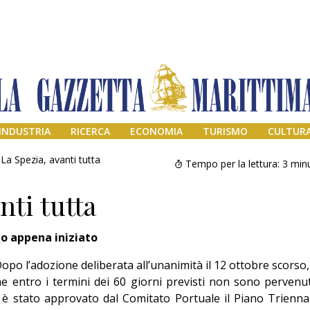
INDUSTRIA
RICERCA
ECONOMIA
TURISMO
CULTUR
La Spezia, avanti tutta
Tempo per la lettura:
3
minu
nti tutta
no appena iniziato
opo l’adozione deliberata all’unanimità il 12 ottobre scorso,
e entro i termini dei 60 giorni previsti non sono pervenu
Il provvisorio
 è stato approvato dal Comitato Portuale il Piano Trienna
permanente