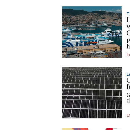
T
L
w
P
h
I
L
C
f
G
d
E