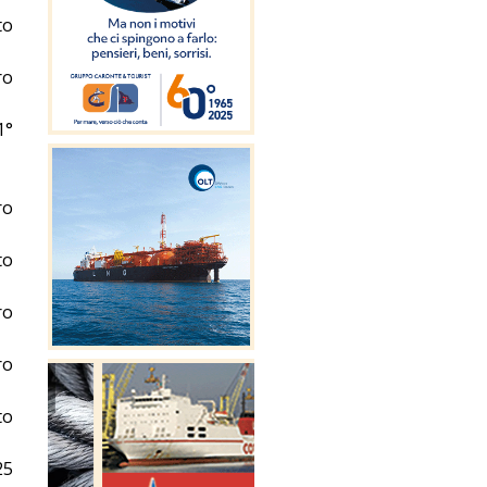
to
ro
1°
ro
to
ro
ro
to
25