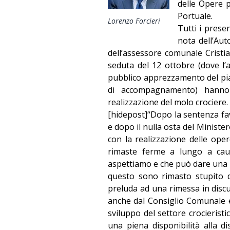
delle Opere p
Portuale.
Lorenzo Forcieri
Tutti i prese
nota dell’Aut
dell’assessore comunale Cristi
seduta del 12 ottobre (dove l
pubblico apprezzamento del pia
di accompagnamento) hanno 
realizzazione del molo crociere.
[hidepost]“Dopo la sentenza fav
e dopo il nulla osta del Ministe
con la realizzazione delle ope
rimaste ferme a lungo a caus
aspettiamo e che può dare una s
questo sono rimasto stupito 
preluda ad una rimessa in discu
anche dal Consiglio Comunale e 
sviluppo del settore crocieris
una piena disponibilità alla d