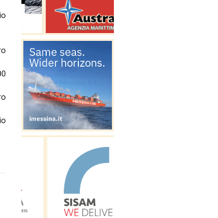
io
ro
00
ro
io