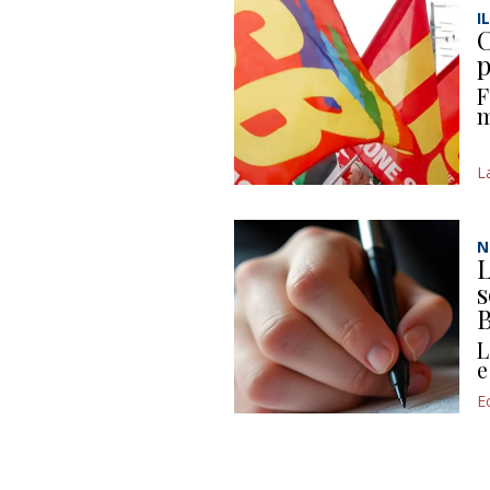
I
C
p
F
m
L
N
L
s
B
L
e
E