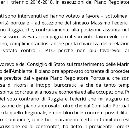
er il triennio 2016-2018, in esecuzioni del Piano Regolato
Editoriale
nti sono intervenuti ed hanno votato a favore – sottolinea 
orità portuale – ad eccezione del sindaco Massimo Federici
ano Ruggia, che, contrariamente alla posizione assunta nel
’assessore aveva accompagnato il suo voto favorevole con 
no, complimentandosi anche per la chiarezza della relazio
votato contro il PTO perché non più favorevoli al
orevole del Consiglio di Stato sul trasferimento delle Mari
ro dell’Ambiente, il piano ora approvato consente di procede
re previste dal vigente Piano Regolatore Portuale, che so
a di ricorsi e intoppi burocratici e che da tanto tem
pinta concreta alla nostra economia ed alla occupazione. P
del voto contrario di Ruggia e Federici che mi auguro n
ssione del piano approvato, oltre che dal Comitato Portual
da quello Regionale; e non blocchi le concrete possibilità 
tico. Comunque, come ho chiaramente detto in Comitato res
iscussione ed al confronto”, ha detto il presidente Loren