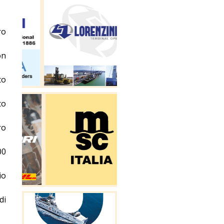
ro
on
to
to
ro
00
io
di