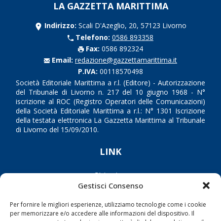
LA GAZZETTA MARITTIMA
Indirizzo:
Scali D'Azeglio, 20, 57123 Livorno
Telefono:
0586 893358
Fax:
0586 892324
Email:
redazione@gazzettamarittima.it
P.IVA:
00118570498
Società Editoriale Marittima a r.l. (Editore) - Autorizzazione
del Tribunale di Livorno n. 217 del 10 giugno 1968 - N°
iscrizione al ROC (Registro Operatori delle Comunicazioni)
della Società Editoriale Marittima a r.l.: N° 1301 Iscrizione
della testata elettronica La Gazzetta Marittima al Tribunale
di Livorno del 15/09/2010.
LINK
Shipping
Gestisci Consenso
Porti/Interporti
Trasporti
Per fornire le migliori esperienze, utilizziamo tecnologie come i cookie
per memorizzare e/o accedere alle informazioni del dispositivo. Il
Varie