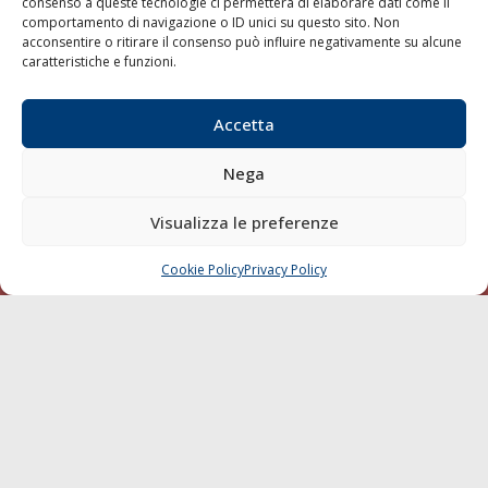
consenso a queste tecnologie ci permetterà di elaborare dati come il
comportamento di navigazione o ID unici su questo sito. Non
Sostenibilità
acconsentire o ritirare il consenso può influire negativamente su alcune
Compagnie di Navigazione
caratteristiche e funzioni.
Blue economy
Accetta
Diporto
Chi siamo
Nega
Contatti
Visualizza le preferenze
SEGUI
Cookie Policy
Privacy Policy
CHIAMA
SCRIVI
© 1968 - 2026 Tutti i diritti sono riservati
Cookie Policy
Privacy Policy
Mappa del sito