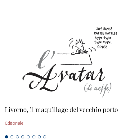
Livorno, il maquillage del vecchio porto
L
s
Editoriale
Ed