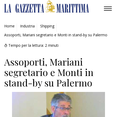
AMBIENTE
Home
Industria
Shipping
Assoporti, Mariani segretario e Monti in stand-by su Palermo
MOBILITÀ
Tempo per la lettura:
2
minuti
INDUSTRIA
Assoporti, Mariani
RICERCA
segretario e Monti in
ECONOMIA
stand-by su Palermo
TURISMO
CULTURA
NAUTICA