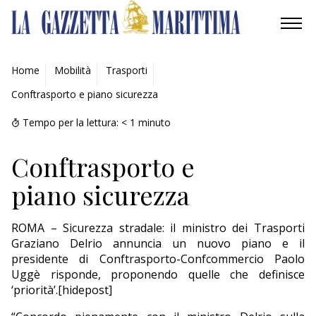
AMBIENTE
Home
Mobilità
Trasporti
Conftrasporto e piano sicurezza
MOBILITÀ
Tempo per la lettura:
< 1
minuto
INDUSTRIA
Conftrasporto e
RICERCA
piano sicurezza
ECONOMIA
ROMA – Sicurezza stradale: il ministro dei Trasporti
TURISMO
Graziano Delrio annuncia un nuovo piano e il
presidente di Conftrasporto-Confcommercio Paolo
CULTURA
Uggè risponde, proponendo quelle che definisce
‘priorità’.
[hidepost]
NAUTICA