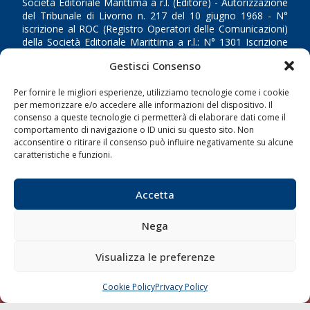
Società Editoriale Marittima a r.l. (Editore) - Autorizzazione
del Tribunale di Livorno n. 217 del 10 giugno 1968 - N°
iscrizione al ROC (Registro Operatori delle Comunicazioni)
della Società Editoriale Marittima a r.l.: N° 1301 Iscrizione
della testata elettronica La Gazzetta Marittima al Tribunale
Gestisci Consenso
di Livorno del 15/09/2010.
Per fornire le migliori esperienze, utilizziamo tecnologie come i cookie
LINK
per memorizzare e/o accedere alle informazioni del dispositivo. Il
consenso a queste tecnologie ci permetterà di elaborare dati come il
comportamento di navigazione o ID unici su questo sito. Non
Shipping
acconsentire o ritirare il consenso può influire negativamente su alcune
Porti/Interporti
caratteristiche e funzioni.
Trasporti
Accetta
Varie
Sostenibilità
Nega
Compagnie di Navigazione
Visualizza le preferenze
Blue economy
Diporto
Cookie Policy
Privacy Policy
CHIAMA
SCRIVI
Chi siamo