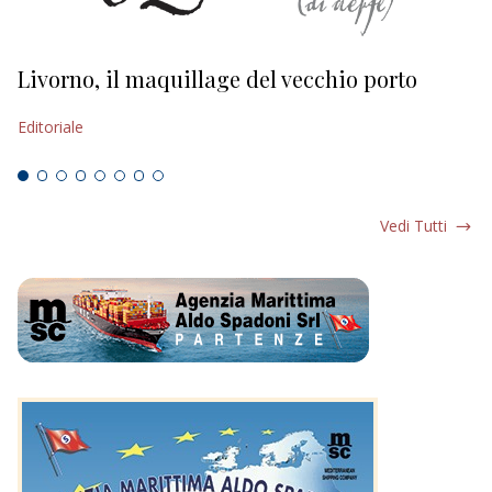
Livorno, il maquillage del vecchio porto
L
s
Editoriale
Ed
Vedi Tutti