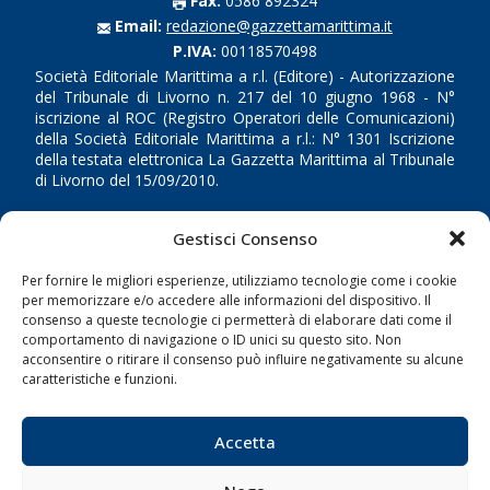
Fax:
0586 892324
Email:
redazione@gazzettamarittima.it
P.IVA:
00118570498
Società Editoriale Marittima a r.l. (Editore) - Autorizzazione
del Tribunale di Livorno n. 217 del 10 giugno 1968 - N°
iscrizione al ROC (Registro Operatori delle Comunicazioni)
della Società Editoriale Marittima a r.l.: N° 1301 Iscrizione
della testata elettronica La Gazzetta Marittima al Tribunale
di Livorno del 15/09/2010.
LINK
Gestisci Consenso
Shipping
Per fornire le migliori esperienze, utilizziamo tecnologie come i cookie
per memorizzare e/o accedere alle informazioni del dispositivo. Il
Porti/Interporti
consenso a queste tecnologie ci permetterà di elaborare dati come il
comportamento di navigazione o ID unici su questo sito. Non
Trasporti
acconsentire o ritirare il consenso può influire negativamente su alcune
Varie
caratteristiche e funzioni.
Sostenibilità
Accetta
Compagnie di Navigazione
Blue economy