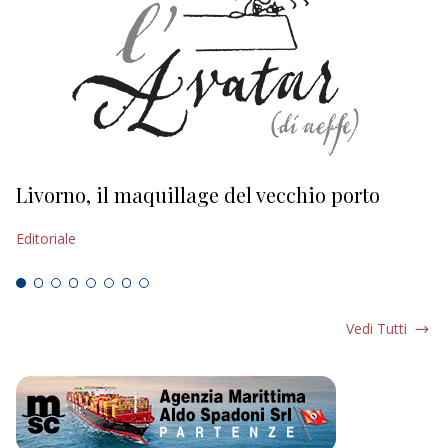
Livorno, il maquillage del vecchio porto
L
s
Editoriale
Ed
Vedi Tutti