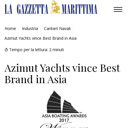
AMBIENTE
Home
Industria
Cantieri Navali
Azimut Yachts vince Best Brand in Asia
MOBILITÀ
Tempo per la lettura:
2
minuti
INDUSTRIA
Azimut Yachts vince Best
RICERCA
Brand in Asia
ECONOMIA
TURISMO
CULTURA
NAUTICA