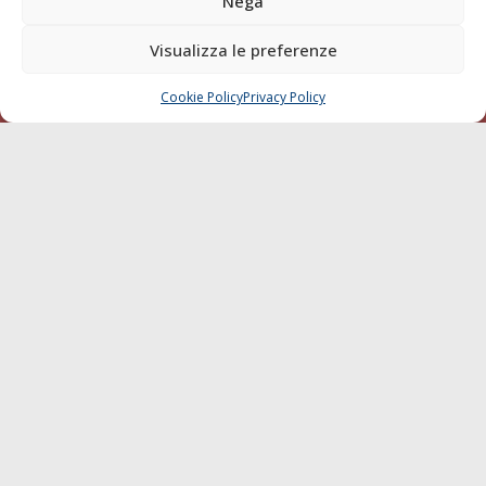
Nega
Diporto
Visualizza le preferenze
Chi siamo
Contatti
Cookie Policy
Privacy Policy
CHIAMA
SCRIVI
SEGUI
© 1968 - 2026 Tutti i diritti sono riservati
Cookie Policy
Privacy Policy
Mappa del sito
born in
MaMaStudiOs