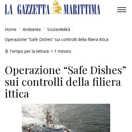
AMBIENTE
Home
Ambiente
Sostenibilità
Operazione “Safe Dishes” sui controlli della filiera ittica
MOBILITÀ
Tempo per la lettura:
< 1
minuto
INDUSTRIA
Operazione “Safe Dishes”
RICERCA
sui controlli della filiera
ECONOMIA
ittica
TURISMO
CULTURA
NAUTICA