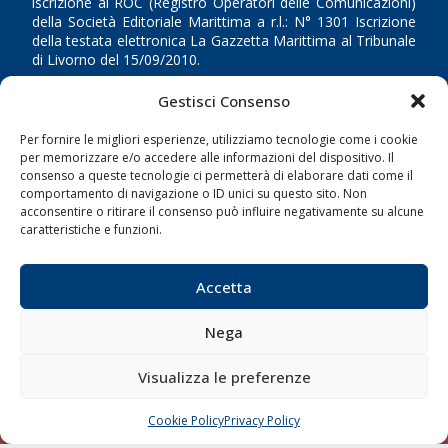
iscrizione al ROC (Registro Operatori delle Comunicazioni)
della Società Editoriale Marittima a r.l.: N° 1301 Iscrizione
della testata elettronica La Gazzetta Marittima al Tribunale
di Livorno del 15/09/2010.
Gestisci Consenso
LINK
Per fornire le migliori esperienze, utilizziamo tecnologie come i cookie
Shipping
per memorizzare e/o accedere alle informazioni del dispositivo. Il
consenso a queste tecnologie ci permetterà di elaborare dati come il
Porti/Interporti
comportamento di navigazione o ID unici su questo sito. Non
Trasporti
acconsentire o ritirare il consenso può influire negativamente su alcune
caratteristiche e funzioni.
Varie
Sostenibilità
Accetta
Compagnie di Navigazione
Nega
Blue economy
Diporto
Visualizza le preferenze
Chi siamo
Cookie Policy
Privacy Policy
Contatti
CHIAMA
SCRIVI