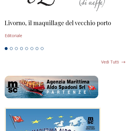
Livorno, il maquillage del vecchio porto
L
s
Editoriale
Ed
Vedi Tutti