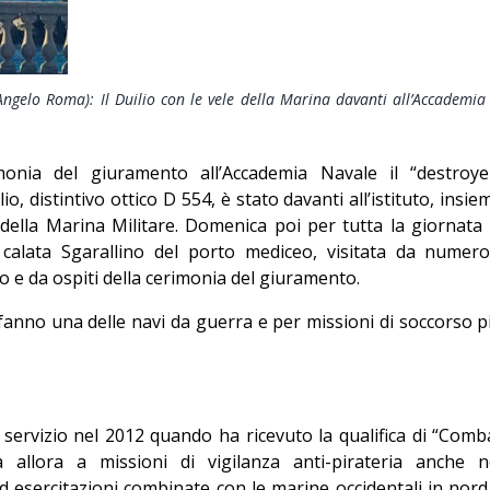
Editoriale
Angelo Roma): Il Duilio con le vele della Marina davanti all’Accademia
nia del giuramento all’Accademia Navale il “destroye
, distintivo ottico D 554, è stato davanti all’istituto, insie
 della Marina Militare. Domenica poi per tutta la giornata 
calata Sgarallino del porto mediceo, visitata da numero
o e da ospiti della cerimonia del giuramento.
 fanno una delle navi da guerra e per missioni di soccorso p
 servizio nel 2012 quando ha ricevuto la qualifica di “Comb
allora a missioni di vigilanza anti-pirateria anche n
d esercitazioni combinate con le marine occidentali in nord