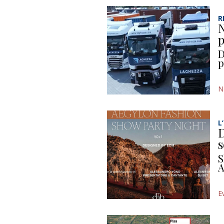
R
N
p
D
p
N
L
D
s
S
A
E