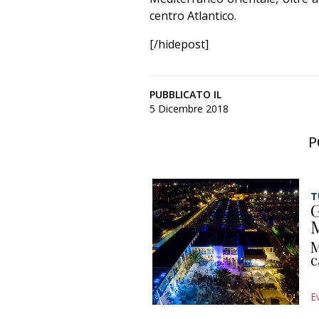
centro Atlantico.
[/hidepost]
PUBBLICATO IL
5 Dicembre 2018
P
T
G
M
M
c
E