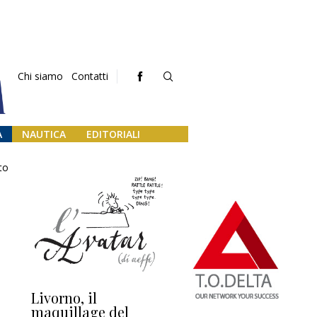
Chi siamo
Contatti
A
NAUTICA
EDITORIALI
to
Livorno, il
L’uscita di scena di
Da
maquillage del
Marilli e il mosaico
gu