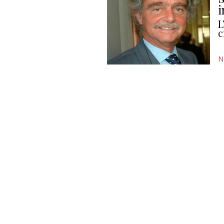
i
L
c
N