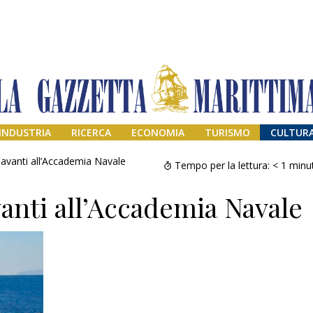
INDUSTRIA
RICERCA
ECONOMIA
TURISMO
CULTUR
 davanti all’Accademia Navale
Tempo per la lettura:
< 1
minu
vanti all’Accademia Navale
Addio amico
Giorgio