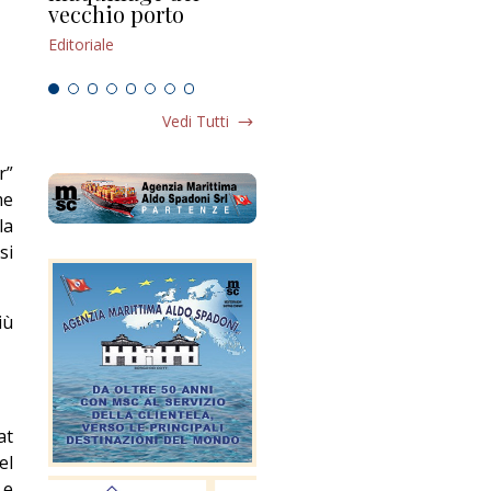
vecchio porto
scompaginato
Edi
Editoriale
Editoriale
Vedi Tutti
r”
me
la
si
iù
at
el
 e