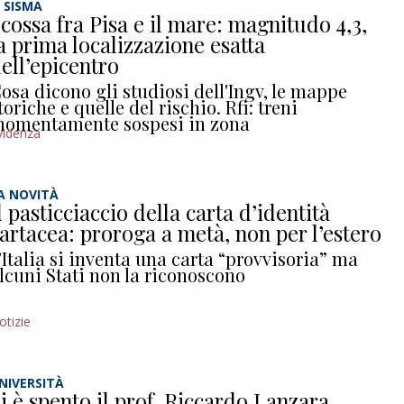
L SISMA
cossa fra Pisa e il mare: magnitudo 4,3,
a prima localizzazione esatta
ell’epicentro
osa dicono gli studiosi dell'Ingv, le mappe
toriche e quelle del rischio. Rfi: treni
omentamente sospesi in zona
videnza
A NOVITÀ
l pasticciaccio della carta d’identità
artacea: proroga a metà, non per l’estero
’Italia si inventa una carta “provvisoria” ma
lcuni Stati non la riconoscono
otizie
NIVERSITÀ
i è spento il prof. Riccardo Lanzara,