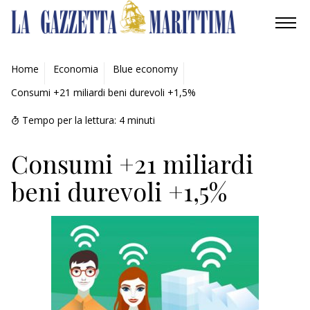
AMBIENTE
Home
Economia
Blue economy
Consumi +21 miliardi beni durevoli +1,5%
MOBILITÀ
Tempo per la lettura:
4
minuti
INDUSTRIA
Consumi +21 miliardi
RICERCA
beni durevoli +1,5%
ECONOMIA
TURISMO
CULTURA
NAUTICA