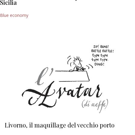
Sicilia
Blue economy
Livorno, il maquillage del vecchio porto
L
s