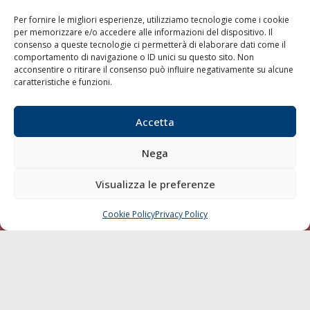
Blue economy
Per fornire le migliori esperienze, utilizziamo tecnologie come i cookie
Diporto
per memorizzare e/o accedere alle informazioni del dispositivo. Il
consenso a queste tecnologie ci permetterà di elaborare dati come il
Chi siamo
comportamento di navigazione o ID unici su questo sito. Non
Contatti
acconsentire o ritirare il consenso può influire negativamente su alcune
caratteristiche e funzioni.
SEGUI
Accetta
Nega
Visualizza le preferenze
Cookie Policy
Privacy Policy
CHIAMA
SCRIVI
© 1968 - 2026 Tutti i diritti sono riservati
Cookie Policy
Privacy Policy
Mappa del sito
born in
MaMaStudiOs