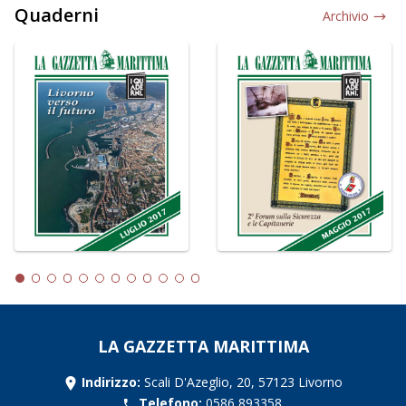
Quaderni
Archivio
LA GAZZETTA MARITTIMA
Indirizzo:
Scali D'Azeglio, 20, 57123 Livorno
Telefono:
0586 893358